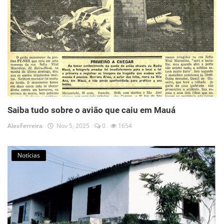
Saiba tudo sobre o avião que caiu em Mauá
AlexFerreira
Nov 5, 2025
0
1654
Notícias