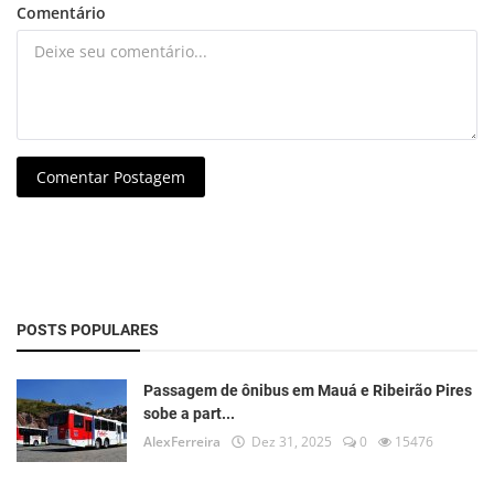
Comentário
Comentar Postagem
POSTS POPULARES
Passagem de ônibus em Mauá e Ribeirão Pires
sobe a part...
AlexFerreira
Dez 31, 2025
0
15476