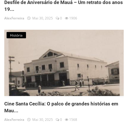
Desfile de Aniversário de Mauá – Um retrato dos anos
19...
AlexFerreira
Mai 30, 2025
0
1906
História
Cine Santa Cecília: O palco de grandes histórias em
Mau...
AlexFerreira
Mai 30, 2025
0
1568