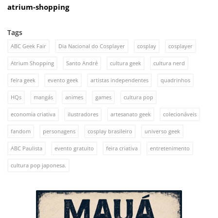
atrium-shopping
Tags
ABC Geek Fair
Dia Nacional do Cosplayer
cosplay
cosplayer
Atrium Shopping
Santo André
cultura geek
cultura nerd
feira geek
evento geek
artistas independentes
quadrinhos
HQs
mangás
animes
games
cultura pop
economia criativa
ilustradores
artesanato geek
colecionáveis
fandom
personagens
cosplay brasileiro
universo geek
ABC Paulista
evento gratuito
feira criativa
entretenimento
cultura pop japonesa.