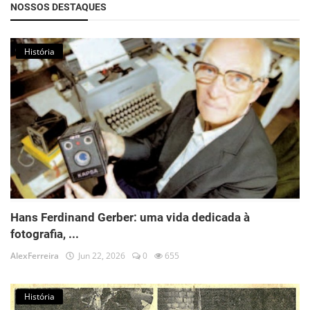
NOSSOS DESTAQUES
História
Hans Ferdinand Gerber: uma vida dedicada à
fotografia, ...
AlexFerreira
Jun 22, 2026
0
655
História