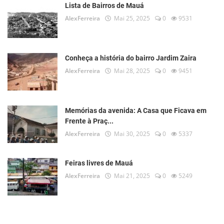
Lista de Bairros de Mauá
AlexFerreira
Mai 25, 2025
0
9531
Conheça a história do bairro Jardim Zaira
AlexFerreira
Mai 28, 2025
0
9451
Memórias da avenida: A Casa que Ficava em
Frente à Praç...
AlexFerreira
Mai 30, 2025
0
5337
Feiras livres de Mauá
AlexFerreira
Mai 21, 2025
0
5249