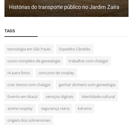
Histórias do transporte público no Jardim Zaíra
TAGS
tecnologia em São Paulo
Expedito Cândido
curso completo de genealogia
trabalhar com chatgpt
IA para fotos
concurso de cosplay
criar textos com chatgpt
ganhar dinheiro com genealogia
Evento em Mauá
serviços digitais
identidade cultural
anime cosplay
segurança viária
kdrama
origem dos sobrenomes