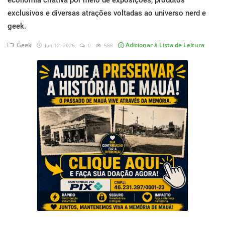
economia criativa por meio de exposições, produtos
Musica
exclusivos e diversas atrações voltadas ao universo nerd e
geek.
Fotos
Geek
Adicionar à Lista de Leitura
Jun 12, 2026
0
588
Contato
Doe
Vídeos
Contribua
História da Família
Entrar
Registrar
Portuguese