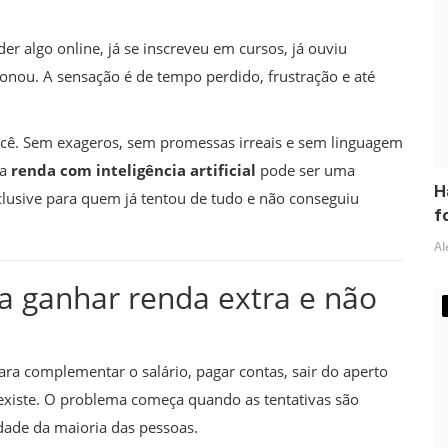
er algo online, já se inscreveu em cursos, já ouviu
cionou. A sensação é de tempo perdido, frustração e até
a você. Sem exageros, sem promessas irreais e sem linguagem
 a
renda com inteligência artificial
pode ser uma
H
clusive para quem já tentou de tudo e não conseguiu
fo
Al
ta ganhar renda extra e não
para complementar o salário, pagar contas, sair do aperto
 existe. O problema começa quando as tentativas são
dade da maioria das pessoas.