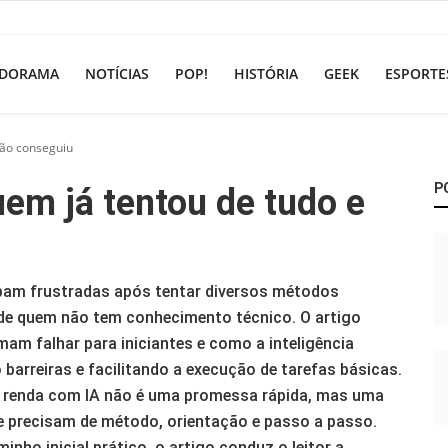
DORAMA
NOTÍCIAS
POP!
HISTÓRIA
GEEK
ESPORTE
não conseguiu
P
em já tentou de tudo e
bam frustradas após tentar diversos métodos
de quem não tem conhecimento técnico. O artigo
mam falhar para iniciantes e como a inteligência
o barreiras e facilitando a execução de tarefas básicas.
 a renda com IA não é uma promessa rápida, mas uma
e precisam de método, orientação e passo a passo.
ho inicial prático, o artigo conduz o leitor a