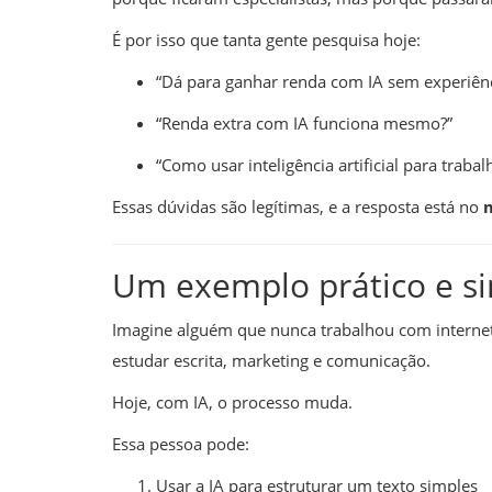
É por isso que tanta gente pesquisa hoje:
“Dá para ganhar renda com IA sem experiênc
“Renda extra com IA funciona mesmo?”
“Como usar inteligência artificial para trabal
Essas dúvidas são legítimas, e a resposta está no
Um exemplo prático e si
Imagine alguém que nunca trabalhou com internet e
História
estudar escrita, marketing e comunicação.
esconder uma
Vista aérea de 1937 do então dist
Hoje, com IA, o processo muda.
e
Mauá
Essa pessoa pode:
Usar a IA para estruturar um texto simples