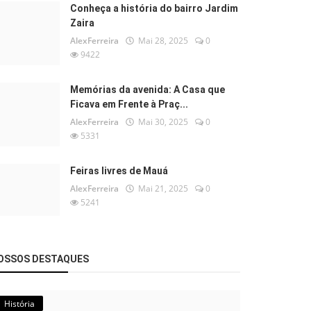
Conheça a história do bairro Jardim
Zaira
AlexFerreira
Mai 28, 2025
0
9422
Memórias da avenida: A Casa que
Ficava em Frente à Praç...
AlexFerreira
Mai 30, 2025
0
5331
Feiras livres de Mauá
AlexFerreira
Mai 21, 2025
0
5241
OSSOS DESTAQUES
História