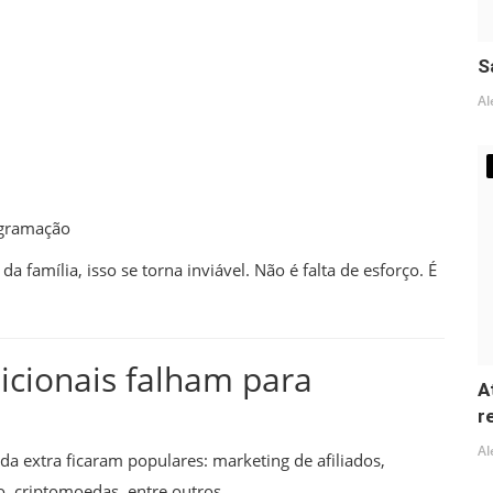
S
Al
ogramação
a família, isso se torna inviável. Não é falta de esforço. É
icionais falham para
A
r
Al
a extra ficaram populares: marketing de afiliados,
, criptomoedas, entre outros.