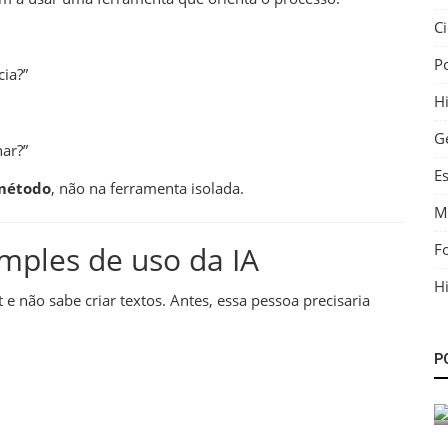
C
P
ia?”
Hi
G
har?”
E
método
, não na ferramenta isolada.
M
F
mples de uso da IA
Hi
 não sabe criar textos. Antes, essa pessoa precisaria
Fotos
P
rito de
Paineira no ano do Jubileu de Prata de
Mauá 1979