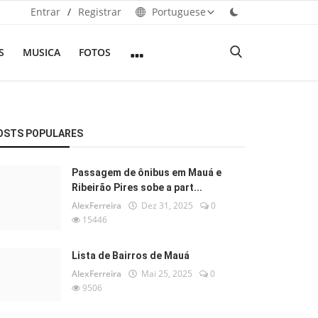
Entrar
/
Registrar
Portuguese
S
MUSICA
FOTOS
OSTS POPULARES
Passagem de ônibus em Mauá e
Ribeirão Pires sobe a part...
AlexFerreira
Dez 31, 2025
0
15446
Lista de Bairros de Mauá
AlexFerreira
Mai 25, 2025
0
9506