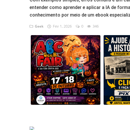
Musica
entender como aprender e aplicar a IA de form
conhecimento por meio de um ebook especiali
Fotos
Fev 1, 2026
0
346
Geek
Contato
Doe
Vídeos
Contribua
História da Família
Entrar
Registrar
Portuguese