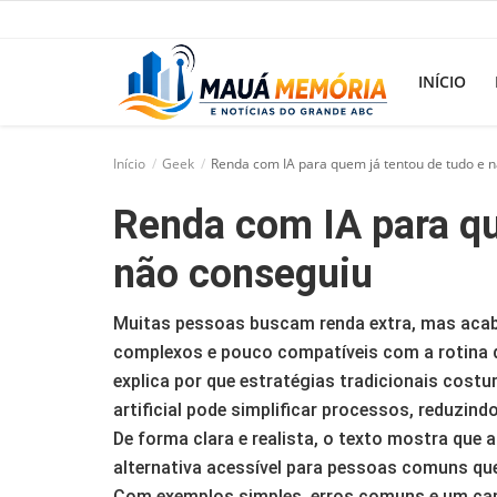
INÍCIO
Início
Geek
Renda com IA para quem já tentou de tudo e 
Início
Renda com IA para qu
Dorama
não conseguiu
Notícias
Muitas pessoas buscam renda extra, mas aca
Pop!
complexos e pouco compatíveis com a rotina 
História
explica por que estratégias tradicionais costu
artificial pode simplificar processos, reduzind
Geek
De forma clara e realista, o texto mostra que
alternativa acessível para pessoas comuns qu
Esportes
Com exemplos simples, erros comuns e um camin