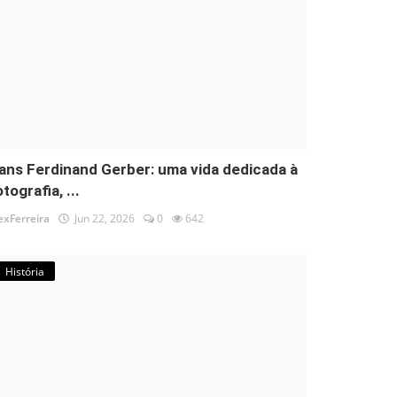
ans Ferdinand Gerber: uma vida dedicada à
tografia, ...
exFerreira
Jun 22, 2026
0
642
História