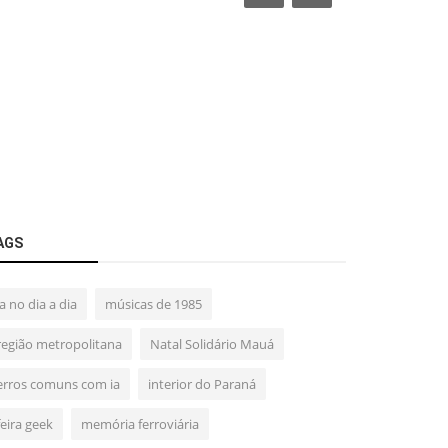
AGS
ia no dia a dia
músicas de 1985
região metropolitana
Natal Solidário Mauá
erros comuns com ia
interior do Paraná
feira geek
memória ferroviária