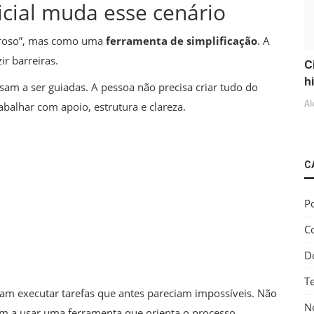
ficial muda esse cenário
groso”, mas como uma
ferramenta de simplificação
. A
ir barreiras.
C
h
sam a ser guiadas. A pessoa não precisa criar tudo do
Al
abalhar com apoio, estrutura e clareza.
C
Po
C
D
T
am executar tarefas que antes pareciam impossíveis. Não
No
am a usar uma ferramenta que orienta o processo.