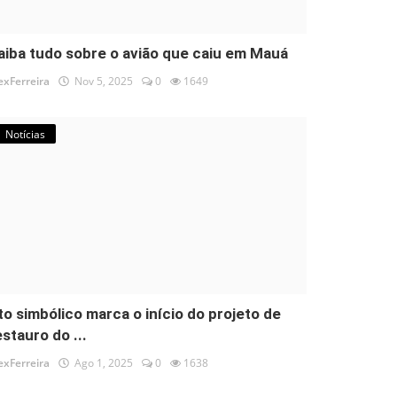
aiba tudo sobre o avião que caiu em Mauá
exFerreira
Nov 5, 2025
0
1649
Notícias
to simbólico marca o início do projeto de
estauro do ...
exFerreira
Ago 1, 2025
0
1638