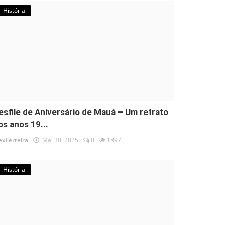
História
esfile de Aniversário de Mauá – Um retrato
os anos 19...
exFerreira
Mai 30, 2025
0
1897
História