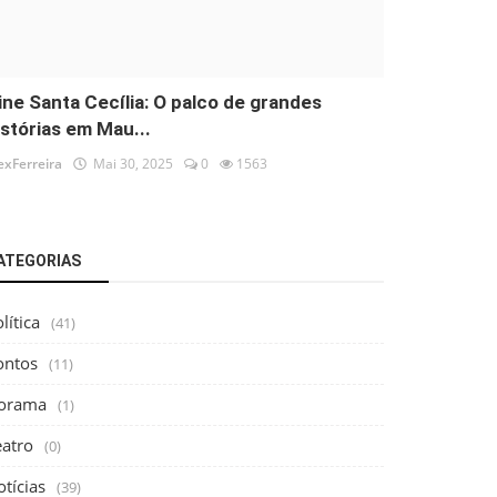
ine Santa Cecília: O palco de grandes
istórias em Mau...
exFerreira
Mai 30, 2025
0
1563
ATEGORIAS
lítica
(41)
ontos
(11)
orama
(1)
eatro
(0)
tícias
(39)