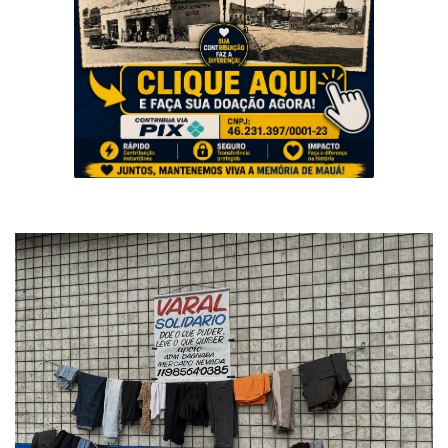
Musica
Fotos
Contato
Doe
Vídeos
Contribua
História da Família
Entrar
Registrar
Portuguese