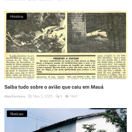
História
Saiba tudo sobre o avião que caiu em Mauá
AlexFerreira
Nov 5, 2025
0
1647
Notícias