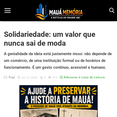
Solidariedade: um valor que
nunca sai de moda
Início
A genialidade da ideia está justamente nisso: não depende de
Dorama
um comércio, de uma instituição formal ou de horários de
Notícias
funcionamento. É um gesto contínuo, acessível e humano.
Pop!
Pop!
Adicionar à Lista de Leitura
Jan 12, 2026
0
913
História
Geek
Esportes