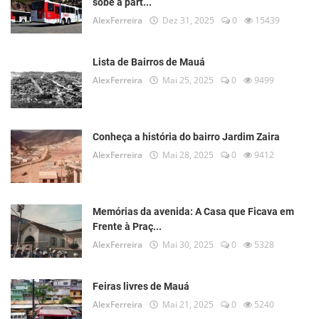
sobe a part...
AlexFerreira
Dez 31, 2025
0
15439
Lista de Bairros de Mauá
AlexFerreira
Mai 25, 2025
0
9499
Conheça a história do bairro Jardim Zaira
AlexFerreira
Mai 28, 2025
0
9412
Memórias da avenida: A Casa que Ficava em
Frente à Praç...
AlexFerreira
Mai 30, 2025
0
5328
Feiras livres de Mauá
AlexFerreira
Mai 21, 2025
0
5240