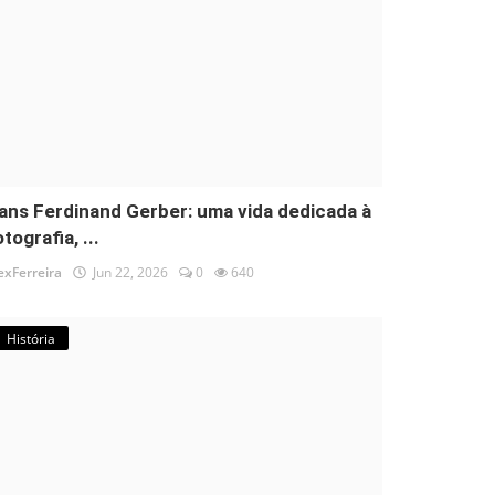
ans Ferdinand Gerber: uma vida dedicada à
tografia, ...
exFerreira
Jun 22, 2026
0
640
História