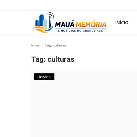
INÍCIO
Início
Tag: culturas
Início
Tag: culturas
Dorama
Notícias
História
Pop!
História
Geek
Esportes