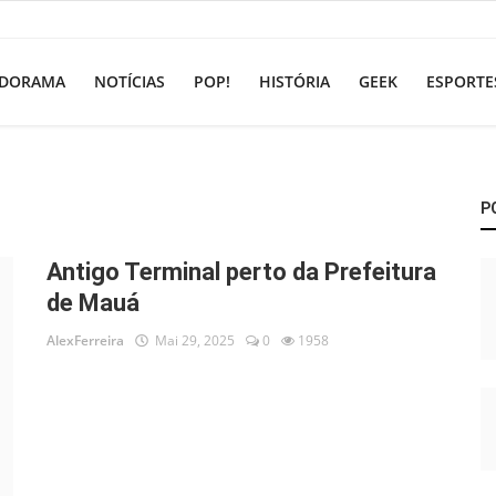
DORAMA
NOTÍCIAS
POP!
HISTÓRIA
GEEK
ESPORTE
P
Antigo Terminal perto da Prefeitura
de Mauá
AlexFerreira
Mai 29, 2025
0
1958