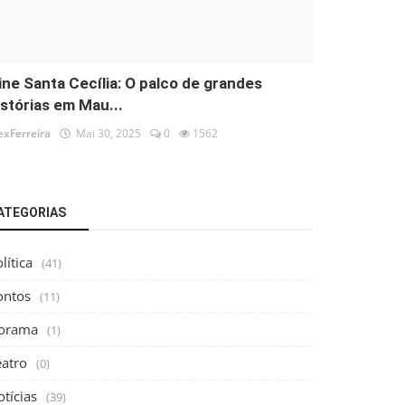
ine Santa Cecília: O palco de grandes
istórias em Mau...
exFerreira
Mai 30, 2025
0
1562
ATEGORIAS
lítica
(41)
ontos
(11)
orama
(1)
eatro
(0)
tícias
(39)