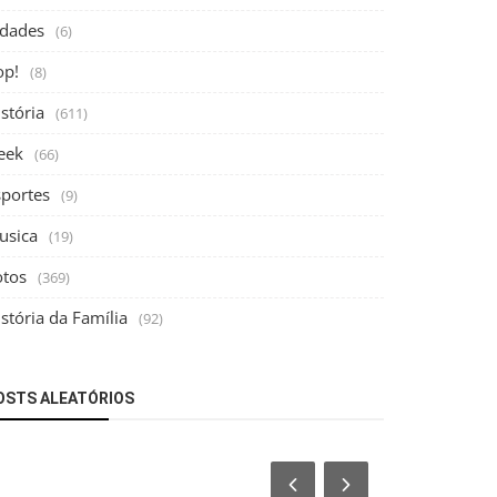
idades
(6)
op!
(8)
stória
(611)
eek
(66)
sportes
(9)
usica
(19)
otos
(369)
stória da Família
(92)
OSTS ALEATÓRIOS