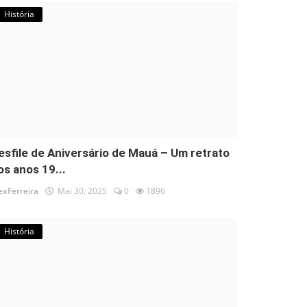
História
esfile de Aniversário de Mauá – Um retrato
os anos 19...
exFerreira
Mai 30, 2025
0
1896
História