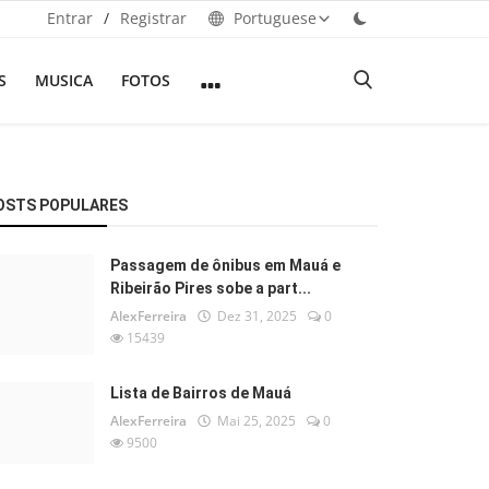
Entrar
/
Registrar
Portuguese
S
MUSICA
FOTOS
OSTS POPULARES
Passagem de ônibus em Mauá e
Ribeirão Pires sobe a part...
AlexFerreira
Dez 31, 2025
0
15439
Lista de Bairros de Mauá
AlexFerreira
Mai 25, 2025
0
9500