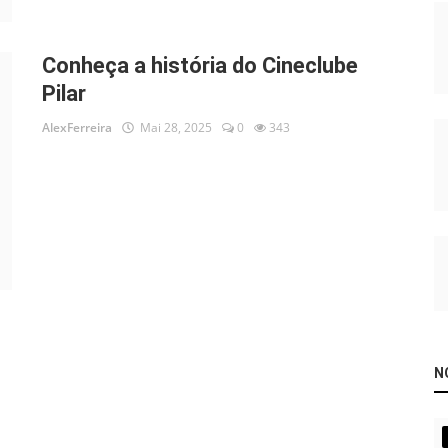
Conheça a história do Cineclube
Pilar
AlexFerreira
Mai 28, 2025
0
343
N