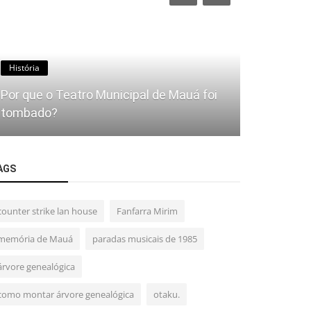
História
Fotos
Por que o Teatro Municipal de Mauá foi
Cinema Sym
tombado?
Mauá do f
AGS
counter strike lan house
Fanfarra Mirim
memória de Mauá
paradas musicais de 1985
árvore genealógica
como montar árvore genealógica
otaku.