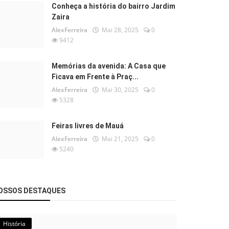
Conheça a história do bairro Jardim
Zaira
AlexFerreira
Mai 28, 2025
0
9412
Memórias da avenida: A Casa que
Ficava em Frente à Praç...
AlexFerreira
Mai 30, 2025
0
5328
Feiras livres de Mauá
AlexFerreira
Mai 21, 2025
0
5240
OSSOS DESTAQUES
História