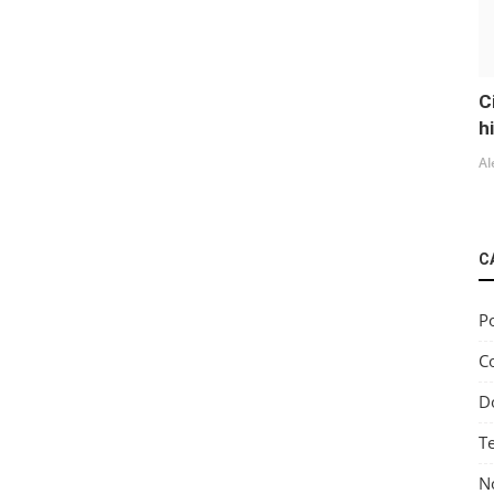
C
h
Al
C
Po
C
D
T
No