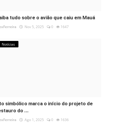
aiba tudo sobre o avião que caiu em Mauá
exFerreira
Nov 5, 2025
0
1647
Notícias
to simbólico marca o início do projeto de
estauro do ...
exFerreira
Ago 1, 2025
0
1636