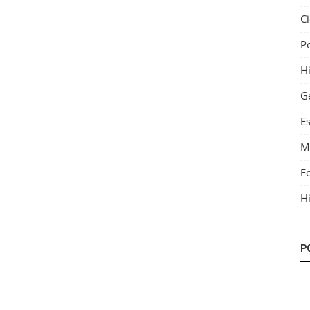
C
P
Hi
G
E
M
F
Hi
P