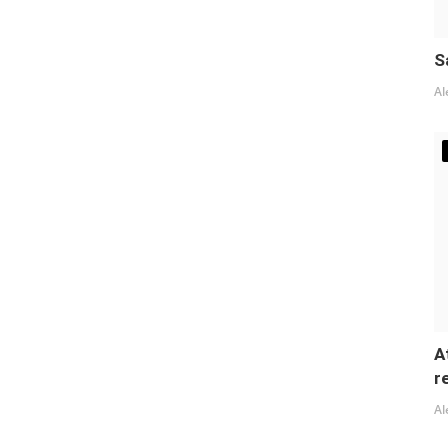
S
Al
A
r
Al