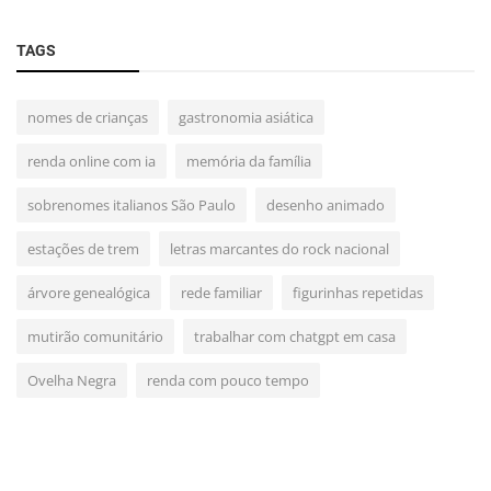
TAGS
nomes de crianças
gastronomia asiática
renda online com ia
memória da família
sobrenomes italianos São Paulo
desenho animado
estações de trem
letras marcantes do rock nacional
árvore genealógica
rede familiar
figurinhas repetidas
mutirão comunitário
trabalhar com chatgpt em casa
Ovelha Negra
renda com pouco tempo