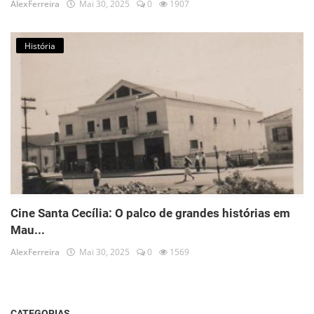
AlexFerreira
Mai 30, 2025
0
1907
História
Cine Santa Cecília: O palco de grandes histórias em
Mau...
AlexFerreira
Mai 30, 2025
0
1569
CATEGORIAS