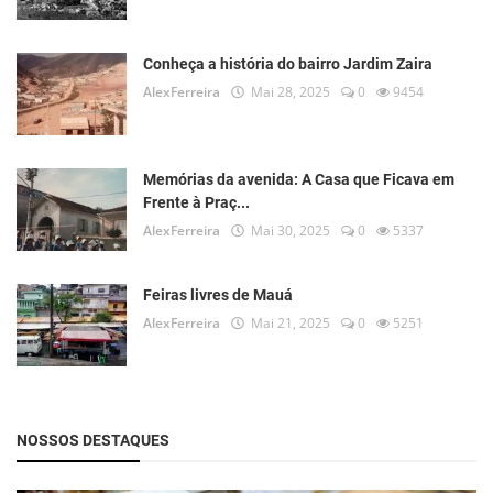
Conheça a história do bairro Jardim Zaira
AlexFerreira
Mai 28, 2025
0
9454
Memórias da avenida: A Casa que Ficava em
Frente à Praç...
AlexFerreira
Mai 30, 2025
0
5337
Feiras livres de Mauá
AlexFerreira
Mai 21, 2025
0
5251
NOSSOS DESTAQUES