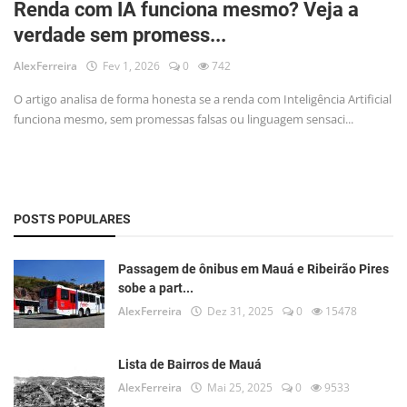
Renda com IA funciona mesmo? Veja a
Musica
verdade sem promess...
Fotos
AlexFerreira
Fev 1, 2026
0
742
Contato
O artigo analisa de forma honesta se a renda com Inteligência Artificial
funciona mesmo, sem promessas falsas ou linguagem sensaci...
Doe
Vídeos
Contribua
POSTS POPULARES
História da Família
Passagem de ônibus em Mauá e Ribeirão Pires
sobe a part...
Entrar
AlexFerreira
Dez 31, 2025
0
15478
Registrar
Lista de Bairros de Mauá
AlexFerreira
Mai 25, 2025
0
9533
Portuguese