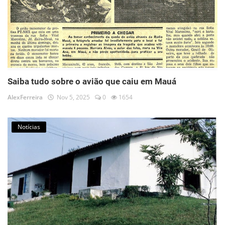
Saiba tudo sobre o avião que caiu em Mauá
AlexFerreira
Nov 5, 2025
0
1654
Notícias