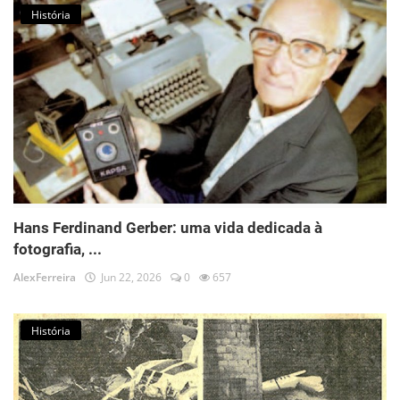
História
Hans Ferdinand Gerber: uma vida dedicada à
fotografia, ...
AlexFerreira
Jun 22, 2026
0
657
História