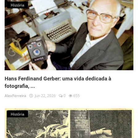
História
Hans Ferdinand Gerber: uma vida dedicada à
fotografia, ...
AlexFerreira
Jun 22, 2026
0
655
História