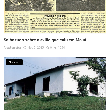
Saiba tudo sobre o avião que caiu em Mauá
AlexFerreira
Nov 5, 2025
0
1654
Notícias