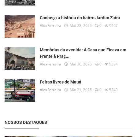
Conheça a história do bairro Jardim Zaira
AlexFerreira
Mai 28, 2025
0
9447
Memórias da avenida: A Casa que Ficava em
Frente à Praç...
AlexFerreira
Mai 30, 2025
0
5334
Feiras livres de Mauá
AlexFerreira
Mai 21, 2025
0
5249
NOSSOS DESTAQUES