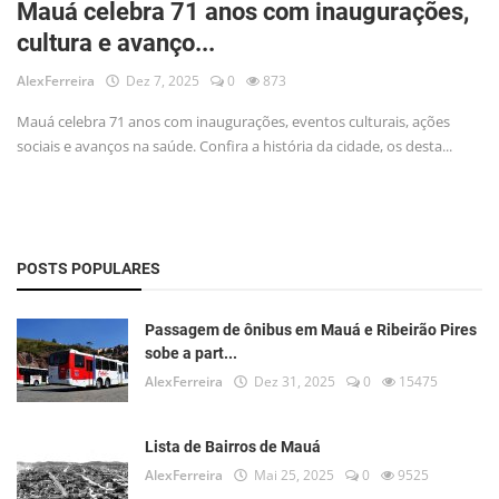
Mauá celebra 71 anos com inaugurações,
Musica
cultura e avanço...
Fotos
AlexFerreira
Dez 7, 2025
0
873
Contato
Mauá celebra 71 anos com inaugurações, eventos culturais, ações
sociais e avanços na saúde. Confira a história da cidade, os desta...
Doe
Vídeos
Contribua
POSTS POPULARES
História da Família
Passagem de ônibus em Mauá e Ribeirão Pires
sobe a part...
Entrar
AlexFerreira
Dez 31, 2025
0
15475
Registrar
Lista de Bairros de Mauá
AlexFerreira
Mai 25, 2025
0
9525
Portuguese