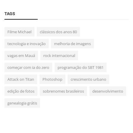
TAGS
Filme Michael
clássicos dos anos 80
tecnologia e inovação
melhoria de imagens
vagas em Mauá
rock internacional
começar com ia do zero
programação do SBT 1981
Attack on Titan
Photoshop
crescimento urbano
edição de fotos
sobrenomes brasileiros
desenvolvimento
genealogia grátis