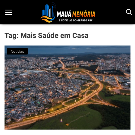
Tag: Mais Saúde em Casa
Início
Notícias
Dorama
Notícias
Pop!
História
Geek
Esportes