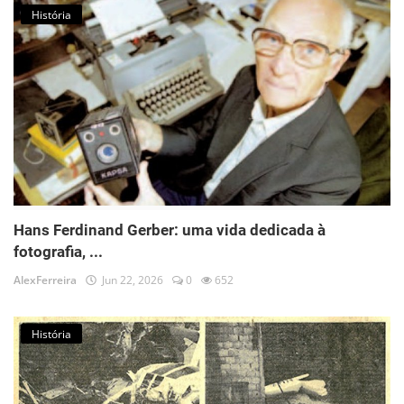
História
Hans Ferdinand Gerber: uma vida dedicada à
fotografia, ...
AlexFerreira
Jun 22, 2026
0
652
História