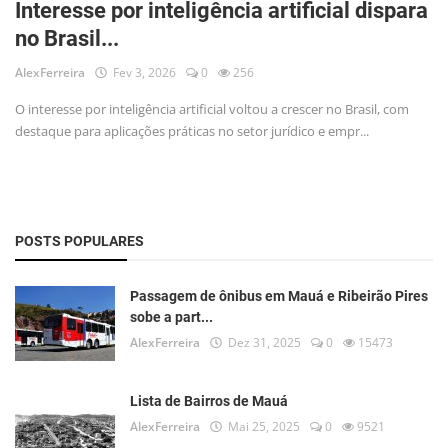
Interesse por inteligência artificial dispara
Musica
no Brasil...
Fotos
AlexFerreira
Fev 3, 2026
0
256
Contato
O interesse por inteligência artificial voltou a crescer no Brasil, com
destaque para aplicações práticas no setor jurídico e empr...
Doe
Vídeos
Contribua
POSTS POPULARES
História da Família
Passagem de ônibus em Mauá e Ribeirão Pires
sobe a part...
Entrar
AlexFerreira
Dez 31, 2025
0
15473
Registrar
Lista de Bairros de Mauá
AlexFerreira
Mai 25, 2025
0
9521
Portuguese