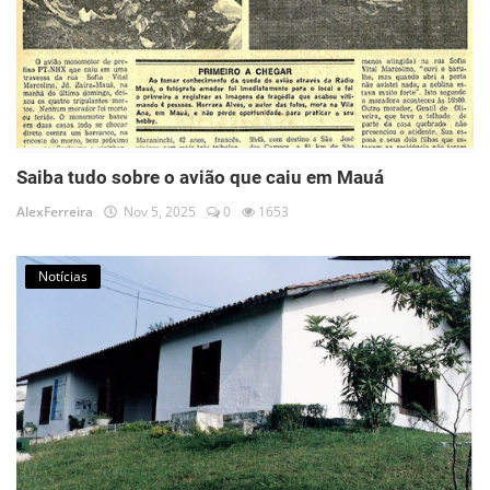
Saiba tudo sobre o avião que caiu em Mauá
AlexFerreira
Nov 5, 2025
0
1653
Notícias