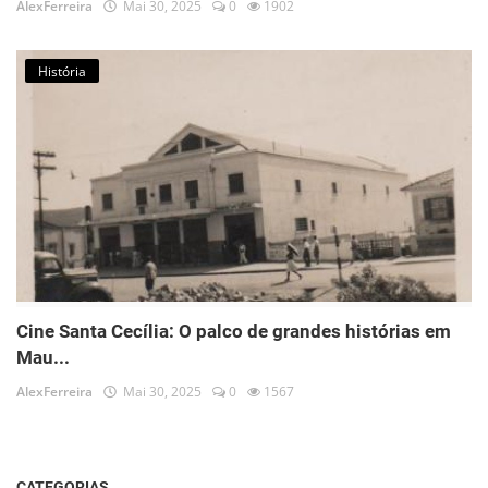
AlexFerreira
Mai 30, 2025
0
1902
História
Cine Santa Cecília: O palco de grandes histórias em
Mau...
AlexFerreira
Mai 30, 2025
0
1567
CATEGORIAS