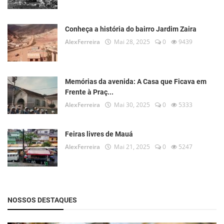
Conheça a história do bairro Jardim Zaira
AlexFerreira
Mai 28, 2025
0
9439
Memórias da avenida: A Casa que Ficava em
Frente à Praç...
AlexFerreira
Mai 30, 2025
0
5333
Feiras livres de Mauá
AlexFerreira
Mai 21, 2025
0
5247
NOSSOS DESTAQUES