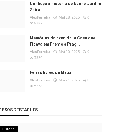
Conheça a história do bairro Jardim
Zaira
AlexFerreira
Mai 28, 2025
0
9387
Memórias da avenida: A Casa que
Ficava em Frente à Praç...
AlexFerreira
Mai 30, 2025
0
5326
Feiras livres de Mauá
AlexFerreira
Mai 21, 2025
0
5238
OSSOS DESTAQUES
História