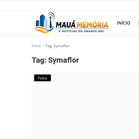
INÍCIO
Início
Tag: Symaflor
Início
Tag: Symaflor
Dorama
Notícias
Fotos
Pop!
História
Geek
Esportes