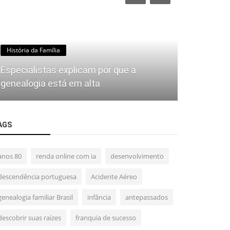
História da Família
Esportes
Especialistas explicam por que a
Futebol e
genealogia está em alta
com o Pov
AGS
anos 80
renda online com ia
desenvolvimento
descendência portuguesa
Acidente Aéreo
genealogia familiar Brasil
infância
antepassados
descobrir suas raízes
franquia de sucesso