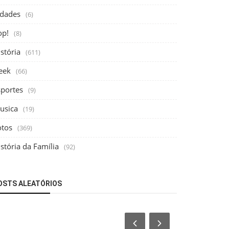
idades
(6)
op!
(8)
stória
(611)
eek
(66)
sportes
(9)
usica
(19)
otos
(369)
stória da Família
(92)
OSTS ALEATÓRIOS