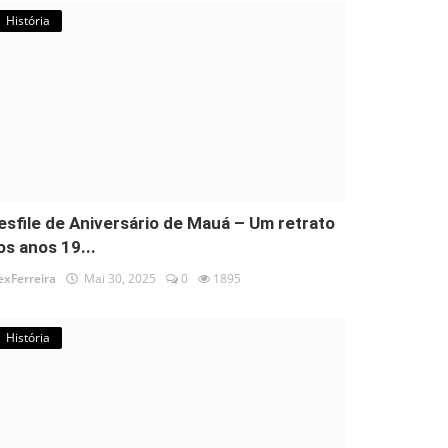
História
esfile de Aniversário de Mauá – Um retrato
os anos 19...
exFerreira
Mai 30, 2025
0
1895
História