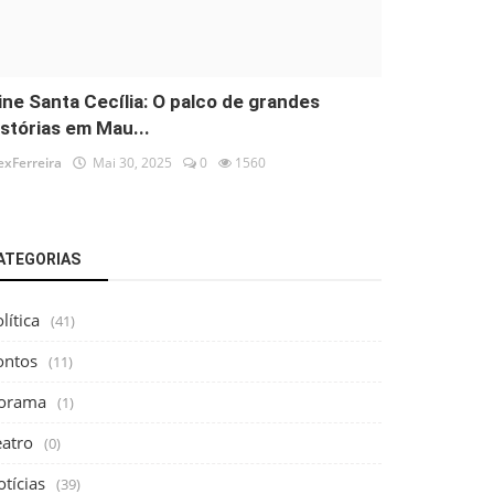
ine Santa Cecília: O palco de grandes
istórias em Mau...
exFerreira
Mai 30, 2025
0
1560
ATEGORIAS
lítica
(41)
ontos
(11)
orama
(1)
eatro
(0)
tícias
(39)