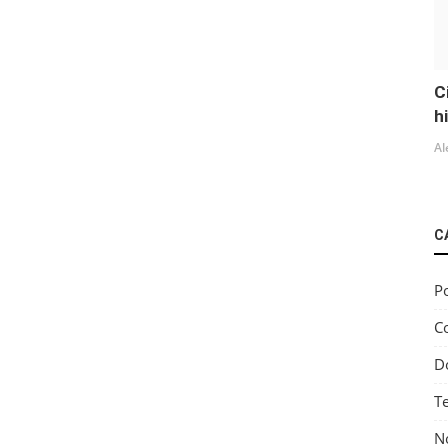
C
h
Al
C
Po
C
D
T
No