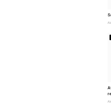
S
Al
A
r
Al