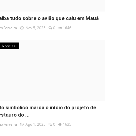
aiba tudo sobre o avião que caiu em Mauá
exFerreira
Nov 5, 2025
0
1646
Notícias
to simbólico marca o início do projeto de
estauro do ...
exFerreira
Ago 1, 2025
0
1635