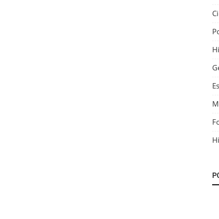
C
P
Hi
G
E
M
F
Hi
P