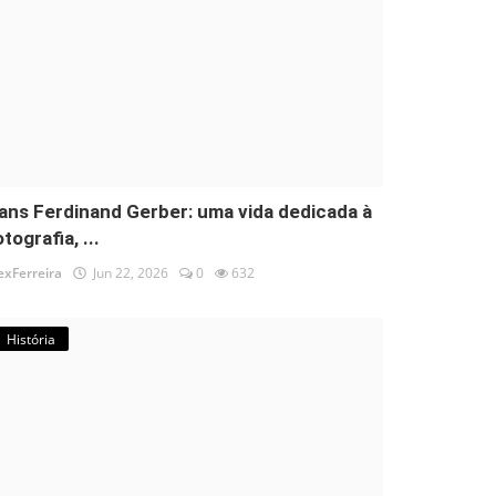
ans Ferdinand Gerber: uma vida dedicada à
tografia, ...
exFerreira
Jun 22, 2026
0
632
História