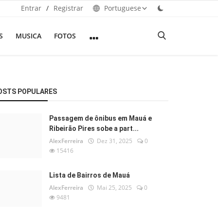
Entrar
/
Registrar
Portuguese
S
MUSICA
FOTOS
OSTS POPULARES
Passagem de ônibus em Mauá e
Ribeirão Pires sobe a part...
AlexFerreira
Dez 31, 2025
0
15416
Lista de Bairros de Mauá
AlexFerreira
Mai 25, 2025
0
9481