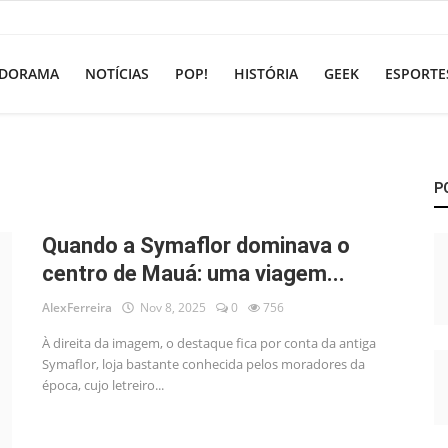
DORAMA
NOTÍCIAS
POP!
HISTÓRIA
GEEK
ESPORTE
P
Quando a Symaflor dominava o
centro de Mauá: uma viagem...
AlexFerreira
Nov 8, 2025
0
756
À direita da imagem, o destaque fica por conta da antiga
Symaflor, loja bastante conhecida pelos moradores da
época, cujo letreiro...