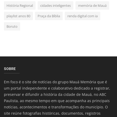
História Regional
cidades inteligentes
memória de Mauá
playlist anos 80
Praça da Bíblia
renda digital com ia
Boruto
SOBRE
Em foco é o site de notícias do grupo Mauá Memória que é
um portal independente e colaborativo dedicado a registrar,
preservar e difundir a história da cidade de Mauá, no ABC
Paulista, ao mesmo tempo em que acompanha as principais
notícias, acontecimentos e transformações do município. O
site reúne fotografias históricas, documentos, registros