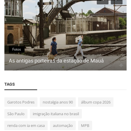
Fotos
As antigas porteiras da estação de Mauá
TAGS
Garotos Podres
nostalgia anos 90
álbum copa 2026
São Paulo
imigração italiana no brasil
renda com ia em casa
automação
MPB