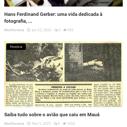
Hans Ferdinand Gerber: uma vida dedicada à
fotografia, ...
AlexFerreira
Jun 22, 2026
0
655
História
Saiba tudo sobre o avião que caiu em Mauá
AlexFerreira
Nov 5, 2025
0
1654