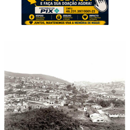
Musica
Fotos
Contato
Doe
Vídeos
Contribua
História da Família
Entrar
Registrar
Portuguese