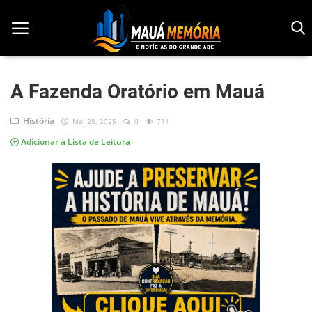
A Fazenda Oratório em Mauá
Início
História
Mai 28, 2025
0
711
Adicionar à Lista de Leitura
Dorama
Notícias
Pop!
História
Geek
Esportes