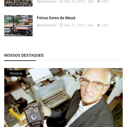
AlexFerreira
Mai 30, 2025
0
5337
Feiras livres de Mauá
AlexFerreira
Mai 21, 2025
0
5251
NOSSOS DESTAQUES
História