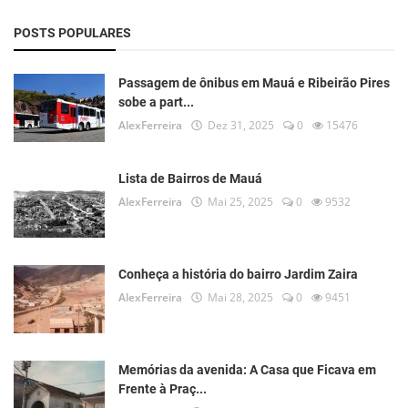
POSTS POPULARES
Passagem de ônibus em Mauá e Ribeirão Pires
sobe a part...
AlexFerreira
Dez 31, 2025
0
15476
Lista de Bairros de Mauá
AlexFerreira
Mai 25, 2025
0
9532
Conheça a história do bairro Jardim Zaira
AlexFerreira
Mai 28, 2025
0
9451
Memórias da avenida: A Casa que Ficava em
Frente à Praç...