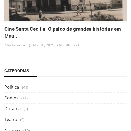
Cine Santa Cecília: O palco de grandes histórias em
Mau...
AlexFerreira
Mai 30, 2025
0
1568
CATEGORIAS
Política
(41)
Contos
(11)
Dorama
(1)
Teatro
(0)
Notícias
(39)