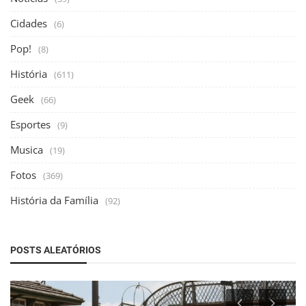
Cidades
(6)
Pop!
(8)
História
(611)
Geek
(66)
Esportes
(9)
Musica
(19)
Fotos
(369)
História da Família
(92)
POSTS ALEATÓRIOS