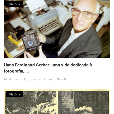
História
Hans Ferdinand Gerber: uma vida dedicada à
fotografia, ...
AlexFerreira
Jun 22, 2026
0
718
História