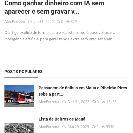
Como ganhar dinheiro com IA sem
Musica
aparecer e sem gravar v...
Fotos
AlexFerreira
Jan 31, 2026
0
329
Contato
O artigo explica de forma clara e realista como é possível usar a
inteligência artificial para gerar renda extra sem precisar apar...
Doe
Vídeos
Contribua
POSTS POPULARES
História da Família
Passagem de ônibus em Mauá e Ribeirão Pires
sobe a part...
Entrar
AlexFerreira
Dez 31, 2025
0
15488
Registrar
Lista de Bairros de Mauá
AlexFerreira
Mai 25, 2025
0
9540
Portuguese