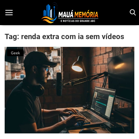
Tag: renda extra com ia sem vídeos
Início
Geek
Dorama
Notícias
Pop!
História
Geek
Esportes