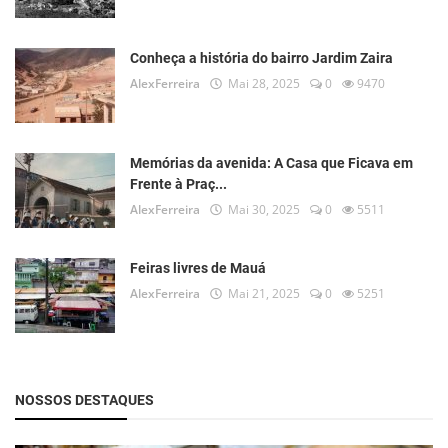
Conheça a história do bairro Jardim Zaira
AlexFerreira
Mai 28, 2025
0
9470
Memórias da avenida: A Casa que Ficava em
Frente à Praç...
AlexFerreira
Mai 30, 2025
0
5511
Feiras livres de Mauá
AlexFerreira
Mai 21, 2025
0
5251
NOSSOS DESTAQUES