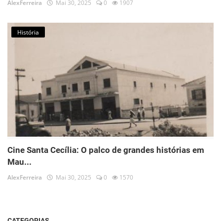
AlexFerreira
Mai 30, 2025
0
1907
História
Cine Santa Cecília: O palco de grandes histórias em
Mau...
AlexFerreira
Mai 30, 2025
0
1570
CATEGORIAS