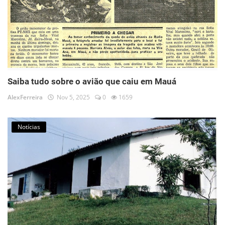
Saiba tudo sobre o avião que caiu em Mauá
AlexFerreira
Nov 5, 2025
0
1659
Notícias