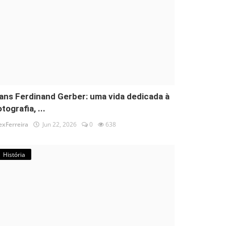
ans Ferdinand Gerber: uma vida dedicada à
tografia, ...
exFerreira
Jun 22, 2026
0
638
História