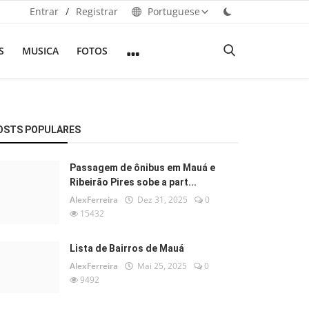
Entrar
/
Registrar
Portuguese
S
MUSICA
FOTOS
OSTS POPULARES
Passagem de ônibus em Mauá e
Ribeirão Pires sobe a part...
AlexFerreira
Dez 31, 2025
0
15432
Lista de Bairros de Mauá
AlexFerreira
Mai 25, 2025
0
9492