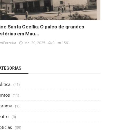
ine Santa Cecília: O palco de grandes
istórias em Mau...
exFerreira
Mai 30, 2025
0
1561
ATEGORIAS
lítica
(41)
ontos
(11)
orama
(1)
eatro
(0)
tícias
(39)