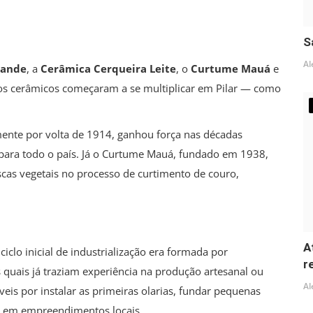
S
Al
rande
, a
Cerâmica Cerqueira Leite
, o
Curtume Mauá
e
tos cerâmicos começaram a se multiplicar em Pilar — como
mente por volta de 1914, ganhou força nas décadas
a para todo o país. Já o Curtume Mauá, fundado em 1938,
ascas vegetais no processo de curtimento de couro,
A
clo inicial de industrialização era formada por
r
 quais já traziam experiência na produção artesanal ou
Al
eis por instalar as primeiras olarias, fundar pequenas
is em empreendimentos locais.