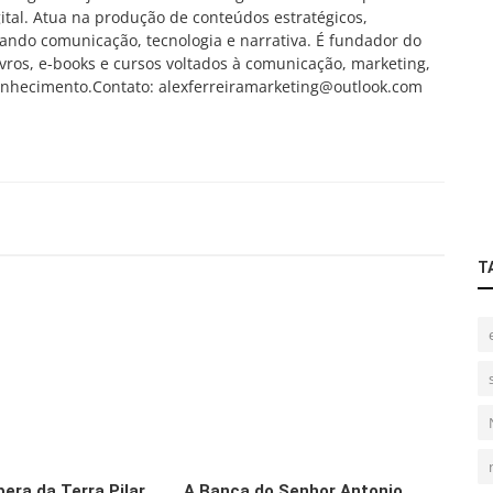
tal. Atua na produção de conteúdos estratégicos,
grando comunicação, tecnologia e narrativa. É fundador do
vros, e-books e cursos voltados à comunicação, marketing,
onhecimento.Contato: alexferreiramarketing@outlook.com
T
era da Terra Pilar
A Banca do Senhor Antonio