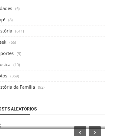
idades
(6)
op!
(8)
stória
(611)
eek
(66)
sportes
(9)
usica
(19)
otos
(369)
stória da Família
(92)
Fotos
Fotos
OSTS ALEATÓRIOS
Avenida Pr
Estação Capuava em 1963
Jardim Zaí