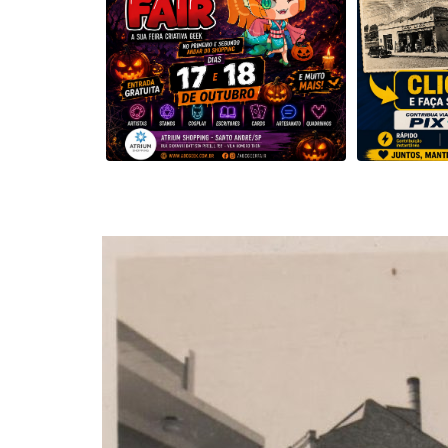
Musica
Fotos
Contato
Doe
Vídeos
Contribua
História da Família
Entrar
Registrar
Portuguese