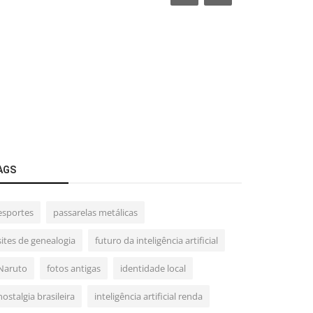
AGS
esportes
passarelas metálicas
sites de genealogia
futuro da inteligência artificial
Naruto
fotos antigas
identidade local
nostalgia brasileira
inteligência artificial renda