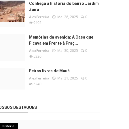
Conheça a história do bairro Jardim
Zaira
AlexFerreira
Mai 28, 2025
0
9402
Memórias da avenida: A Casa que
Ficava em Frente à Praç...
AlexFerreira
Mai 30, 2025
0
5326
Feiras livres de Mauá
AlexFerreira
Mai 21, 2025
0
5240
OSSOS DESTAQUES
História