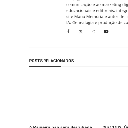
comunicação e ao marketing digi
educacionais e editoriais, inte
site Mauá Memória e autor de li
IA, Genealogia e produção de c
POSTS RELACIONADOS
A Paineira não será derrubada
20/11/02: Óp