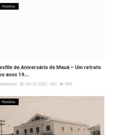
História
esfile de Aniversário de Mauá – Um retrato
os anos 19...
exFerreira
Mai 30, 2025
0
1895
História