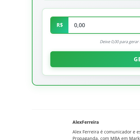
R$
Deixe 0,00 para gera
G
História
l era o bar da
A Educação em Mauá na Década 
AlexFerreira
t;
1930: Compromisso e Dedicação
Alex Ferreira é comunicador e e
Propaganda, com MBA em Marketin