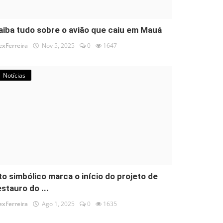
aiba tudo sobre o avião que caiu em Mauá
exFerreira
Nov 5, 2025
0
1647
Notícias
to simbólico marca o início do projeto de
estauro do ...
exFerreira
Ago 1, 2025
0
1635