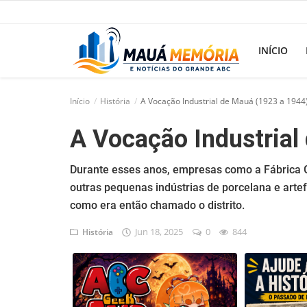
INÍCIO
Início
História
A Vocação Industrial de Mauá (1923 a 1944
Início
A Vocação Industrial
Dorama
Durante esses anos, empresas como a Fábrica 
Notícias
outras pequenas indústrias de porcelana e arte
Pop!
como era então chamado o distrito.
História
Jun 18, 2025
0
844
História
Geek
Esportes