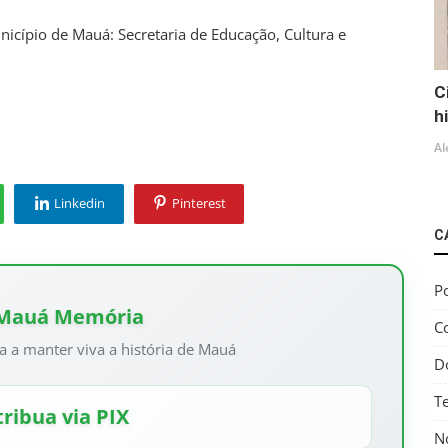
unicípio de Mauá: Secretaria de Educação, Cultura e
C
h
Al
Linkedin
Pinterest
C
Po
 Mauá Memória
C
a a manter viva a história de Mauá
D
T
ribua via PIX
No