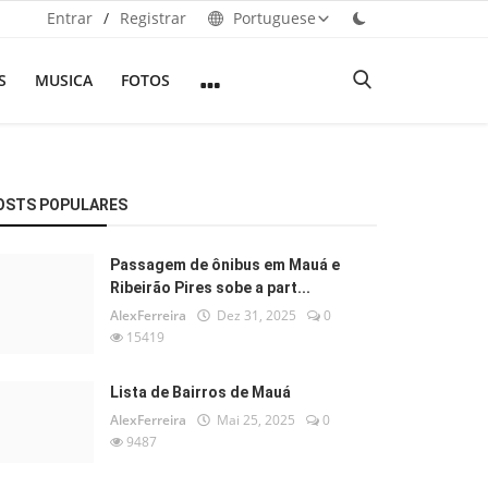
Entrar
/
Registrar
Portuguese
S
MUSICA
FOTOS
OSTS POPULARES
Passagem de ônibus em Mauá e
Ribeirão Pires sobe a part...
AlexFerreira
Dez 31, 2025
0
15419
Lista de Bairros de Mauá
AlexFerreira
Mai 25, 2025
0
9487