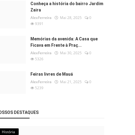
Conheça a história do bairro Jardim
Zaira
AlexFerreira
Mai 28, 2025
0
9391
Memórias da avenida: A Casa que
Ficava em Frente à Praç...
AlexFerreira
Mai 30, 2025
0
5326
Feiras livres de Mauá
AlexFerreira
Mai 21, 2025
0
5239
OSSOS DESTAQUES
História