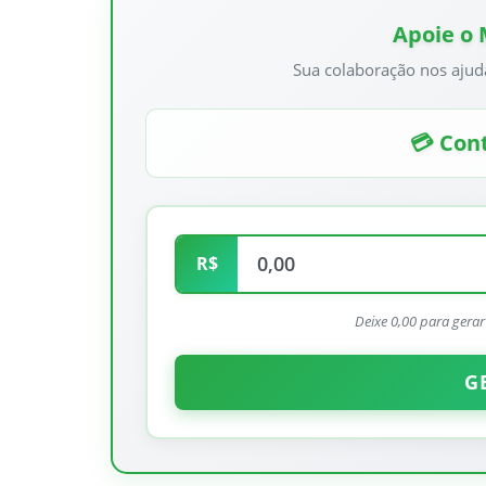
Apoie o
Sua colaboração nos ajud
💳 Cont
R$
Deixe 0,00 para gera
G