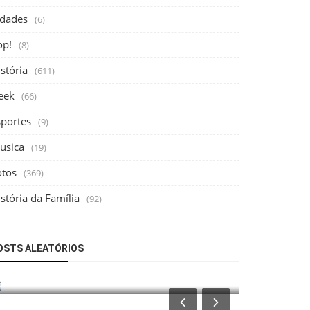
idades
(6)
op!
(8)
stória
(611)
eek
(66)
sportes
(9)
usica
(19)
otos
(369)
stória da Família
(92)
História da F
Fotos
OSTS ALEATÓRIOS
Você está
Cine Santa Cecília, 1952
pesquisar