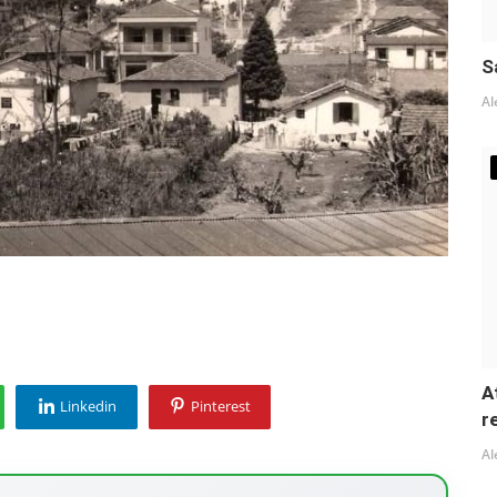
S
Al
A
Linkedin
Pinterest
r
Al