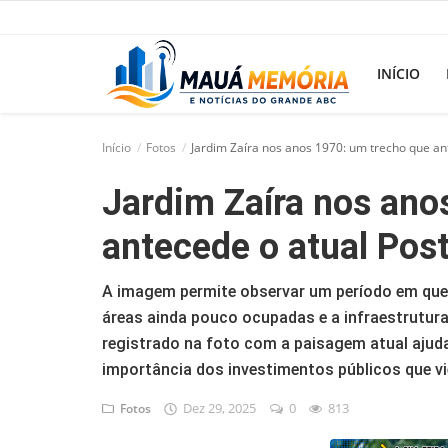
INÍCIO
Início
Fotos
Jardim Zaíra nos anos 1970: um trecho que an
Início
Jardim Zaíra nos ano
Dorama
antecede o atual Pos
Notícias
A imagem permite observar um período em que 
Pop!
áreas ainda pouco ocupadas e a infraestrutur
História
registrado na foto com a paisagem atual ajud
importância dos investimentos públicos que vi
Geek
Dez 29, 2025
0
813
Fotos
Esportes