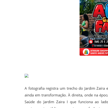
Musica
Fotos
Contato
Doe
Vídeos
Contribua
História da Família
Entrar
Registrar
A fotografia registra um trecho do Jardim Zaí
ainda em transformação. À direita, onde na época
Saúde do Jardim Zaira I que funciona ao lado 
Portuguese