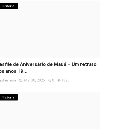
História
esfile de Aniversário de Mauá – Um retrato
os anos 19...
exFerreira
Mai 30, 2025
0
1895
História