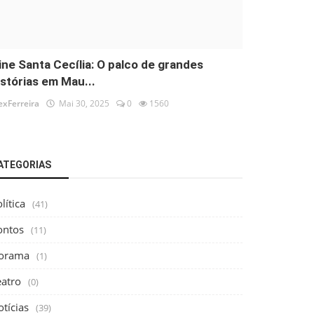
ine Santa Cecília: O palco de grandes
istórias em Mau...
exFerreira
Mai 30, 2025
0
1560
ATEGORIAS
lítica
(41)
ontos
(11)
orama
(1)
eatro
(0)
tícias
(39)