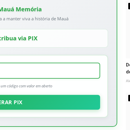
 Mauá Memória
a a manter viva a história de Mauá
ribua via PIX
D
d
Al
r um código com valor em aberto
ERAR PIX