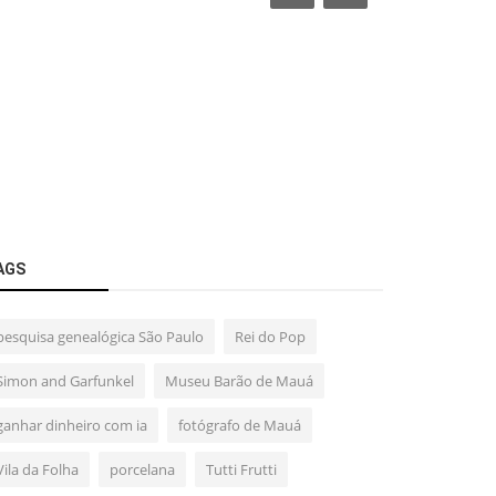
AGS
pesquisa genealógica São Paulo
Rei do Pop
Simon and Garfunkel
Museu Barão de Mauá
ganhar dinheiro com ia
fotógrafo de Mauá
Vila da Folha
porcelana
Tutti Frutti