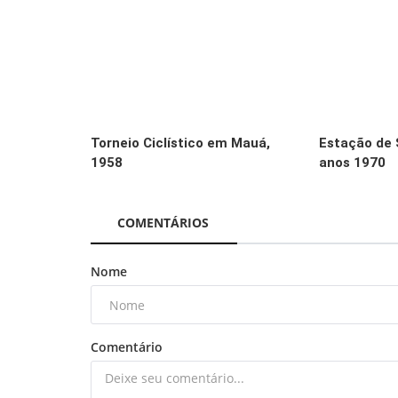
Torneio Ciclístico em Mauá,
Estação de 
1958
anos 1970
COMENTÁRIOS
Nome
História
Antes e depois: Paróquia São Joã
Batista - Vila São João
Comentário