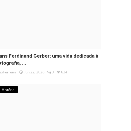
ans Ferdinand Gerber: uma vida dedicada à
tografia, ...
exFerreira
Jun 22, 2026
0
634
História