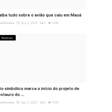
aiba tudo sobre o avião que caiu em Mauá
exFerreira
Nov 5, 2025
0
1646
Notícias
to simbólico marca o início do projeto de
estauro do ...
exFerreira
Ago 1, 2025
0
1635