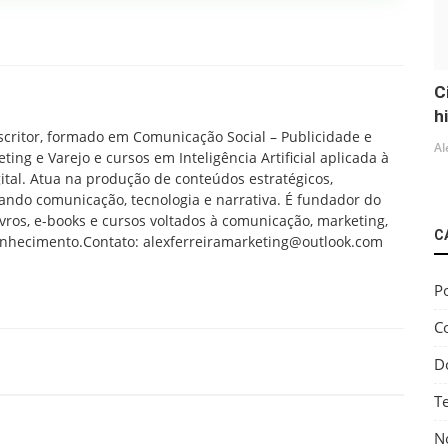
C
h
scritor, formado em Comunicação Social – Publicidade e
Al
g e Varejo e cursos em Inteligência Artificial aplicada à
tal. Atua na produção de conteúdos estratégicos,
grando comunicação, tecnologia e narrativa. É fundador do
vros, e-books e cursos voltados à comunicação, marketing,
C
onhecimento.Contato: alexferreiramarketing@outlook.com
Po
C
D
T
No