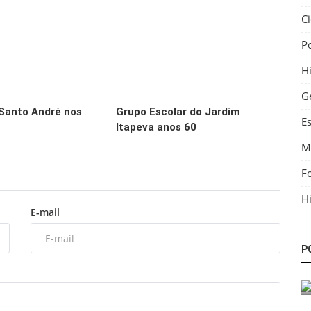
C
P
Hi
G
Santo André nos
Grupo Escolar do Jardim
E
Itapeva anos 60
M
F
Hi
E-mail
Fotos
P
o
Estação Capuava em 1963