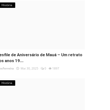
História
esfile de Aniversário de Mauá – Um retrato
os anos 19...
exFerreira
Mai 30, 2025
0
1897
História