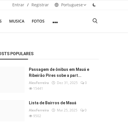
Entrar
/
Registrar
Portuguese
S
MUSICA
FOTOS
OSTS POPULARES
Passagem de ônibus em Mauá e
Ribeirão Pires sobe a part...
AlexFerreira
Dez 31, 2025
0
15441
Lista de Bairros de Mauá
AlexFerreira
Mai 25, 2025
0
9502