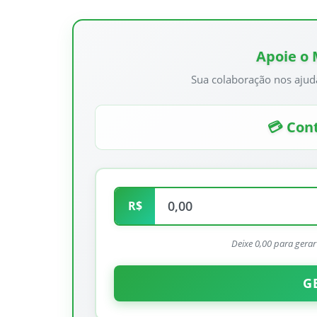
Apoie o
Sua colaboração nos ajud
💳 Cont
R$
Deixe 0,00 para gera
Fotos
rsal no centro de
Fotos raras: Barão de Mauá, 1971
G