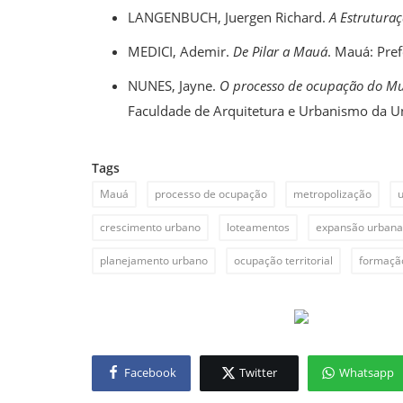
LANGENBUCH, Juergen Richard.
A Estrutura
MEDICI, Ademir.
De Pilar a Mauá
. Mauá: Pre
NUNES, Jayne.
O processo de ocupação do Mun
Faculdade de Arquitetura e Urbanismo da U
Tags
Mauá
processo de ocupação
metropolização
crescimento urbano
loteamentos
expansão urbana
planejamento urbano
ocupação territorial
formação
Facebook
Twitter
Whatsapp