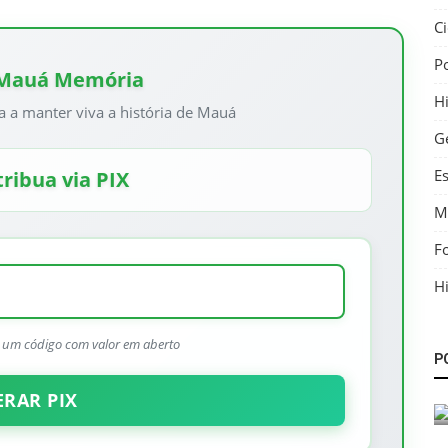
C
P
 Mauá Memória
Hi
a a manter viva a história de Mauá
G
E
ribua via PIX
M
F
Hi
História
r um código com valor em aberto
P
O Paraquedismo em Mauá – Um
Espetáculo nos Céus de 1955
ERAR PIX