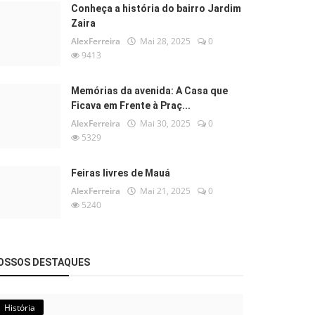
Conheça a história do bairro Jardim
Zaira
AlexFerreira
Mai 28, 2025
0
9413
Memórias da avenida: A Casa que
Ficava em Frente à Praç...
AlexFerreira
Mai 30, 2025
0
5329
Feiras livres de Mauá
AlexFerreira
Mai 21, 2025
0
5240
OSSOS DESTAQUES
História