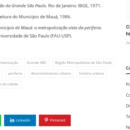
ção da Grande São Paulo
. Rio de Janeiro: IBGE, 1971.
feitura do Município de Mauá, 1986.
C
icípio de Mauá: a metropolização vista da periferia
.
h
niversidade de São Paulo (FAU-USP).
Al
urbanização
Grande ABC
Região Metropolitana de São Paulo
C
periferia
desenvolvimento urbano
história urbana
Po
 da cidade.
C
D
T
Linkedin
Pinterest
No