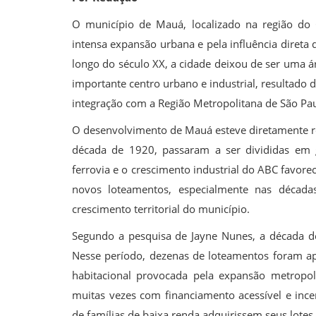
O município de Mauá, localizado na região do 
intensa expansão urbana e pela influência direta
longo do século XX, a cidade deixou de ser uma 
importante centro urbano e industrial, resultado
integração com a Região Metropolitana de São Pau
O desenvolvimento de Mauá esteve diretamente re
década de 1920, passaram a ser divididas em 
ferrovia e o crescimento industrial do ABC favo
novos loteamentos, especialmente nas déca
crescimento territorial do município.
Segundo a pesquisa de Jayne Nunes, a década de
Nesse período, dezenas de loteamentos foram ap
habitacional provocada pela expansão metropoli
muitas vezes com financiamento acessível e ince
de famílias de baixa renda adquirissem seus lotes