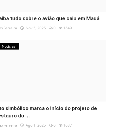
aiba tudo sobre o avião que caiu em Mauá
exFerreira
Nov 5, 2025
0
1649
Notícias
to simbólico marca o início do projeto de
estauro do ...
exFerreira
Ago 1, 2025
0
1637