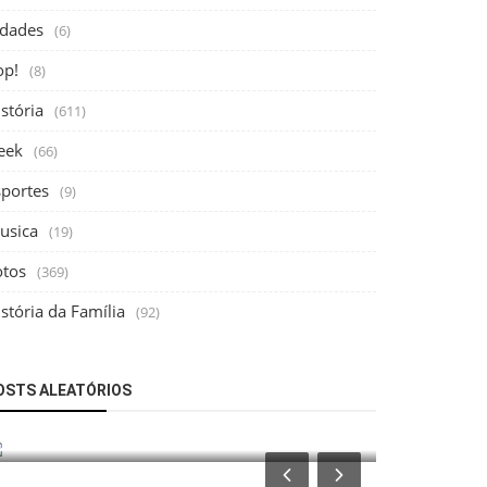
idades
(6)
op!
(8)
stória
(611)
eek
(66)
sportes
(9)
usica
(19)
otos
(369)
stória da Família
(92)
Fotos
Fotos
OSTS ALEATÓRIOS
Santo André: Antigo Haras Jaçatuba,
As minas d
1950
Paulo