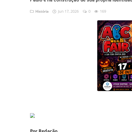
Musica
Jun 17, 2026
0
169
História
Fotos
Contato
Doe
Vídeos
Contribua
História da Família
Entrar
Registrar
Portuguese
Por Redação