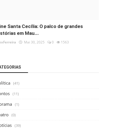
ine Santa Cecília: O palco de grandes
istórias em Mau...
exFerreira
Mai 30, 2025
0
1563
ATEGORIAS
lítica
(41)
ontos
(11)
orama
(1)
eatro
(0)
tícias
(39)