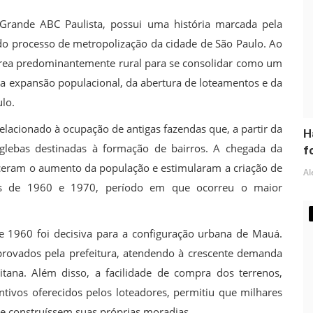
Grande ABC Paulista, possui uma história marcada pela
 do processo de metropolização da cidade de São Paulo. Ao
área predominantemente rural para se consolidar como um
 da expansão populacional, da abertura de loteamentos e da
lo.
lacionado à ocupação de antigas fazendas que, a partir da
H
glebas destinadas à formação de bairros. A chegada da
fo
receram o aumento da população e estimularam a criação de
Al
das de 1960 e 1970, período em que ocorreu o maior
 1960 foi decisiva para a configuração urbana de Mauá.
rovados pela prefeitura, atendendo à crescente demanda
tana. Além disso, a facilidade de compra dos terrenos,
ntivos oferecidos pelos loteadores, permitiu que milhares
 e construíssem suas próprias moradias.