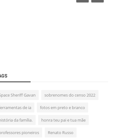
AGS
Space Sheriff Gavan
sobrenomes do censo 2022
ferramentas de ia
fotos em preto e branco
história da família.
honra teu pai e tua mãe
professores pioneiros
Renato Russo