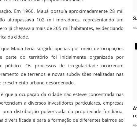
rmação. Em 1960, Mauá possuía aproximadamente 28 mil
S
ção ultrapassava 102 mil moradores, representando um
ro já chegava a mais de 205 mil habitantes, evidenciando
Al
ica da cidade.
e que Mauá teria surgido apenas por meio de ocupações
 parte do território foi inicialmente organizada por
r público. Os processos de irregularidade ocorreram
amento de terrenos e novas subdivisões realizadas nas
de crescimento urbano desordenado.
 é que a ocupação da cidade não esteve concentrada nas
rtenciam a diversos investidores particulares, empresas
A
o uma distribuição pulverizada da propriedade fundiária.
r
 diversificada e para a formação de diferentes bairros ao
Al