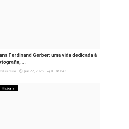
ans Ferdinand Gerber: uma vida dedicada à
tografia, ...
exFerreira
Jun 22, 2026
0
642
História