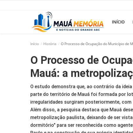
INÍCIO
Início
História
O Processo de Ocupação do Município de Ma
Início
O Processo de Ocupa
Dorama
Mauá: a metropolizaçã
Notícias
O estudo demonstra que, ao contrário da idei
Pop!
parte do território de Mauá foi formada por l
História
irregularidades surgiram posteriormente, co
Além disso, a pesquisa destaca que Mauá des
Geek
metropolização paulista, deixando de ser vist
dormitório" para ser reconhecida como agente
Esportes
Paulo e na construção de sua própria identida