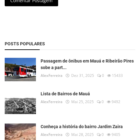
Comentar Postagem
POSTS POPULARES
Passagem de ônibus em Mauá e Ribeirão Pires
sobe a part...
AlexFerreira
Dez 31, 2025
0
15433
Lista de Bairros de Mauá
AlexFerreira
Mai 25, 2025
0
9492
Conheça a história do bairro Jardim Zaira
AlexFerreira
Mai 28, 2025
0
9405