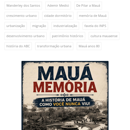
Wanderley dos Santos
Ademir Medici
De Pilar a Mauá
crescimento urbano
cidade dormitório
memória de Mauá
urbanização
migração
industrialização
favela do INPS
desenvolvimento urbano
patrimônio histórico
cultura mauaense
história do ABC
transformação urbana
Mauá anos 80