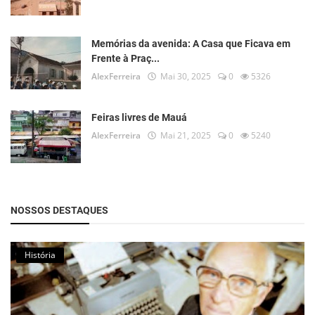
Memórias da avenida: A Casa que Ficava em
Frente à Praç...
AlexFerreira
Mai 30, 2025
0
5326
Feiras livres de Mauá
AlexFerreira
Mai 21, 2025
0
5240
NOSSOS DESTAQUES
História