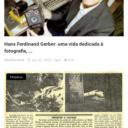
Hans Ferdinand Gerber: uma vida dedicada à
fotografia, ...
AlexFerreira
Jun 22, 2026
0
638
História