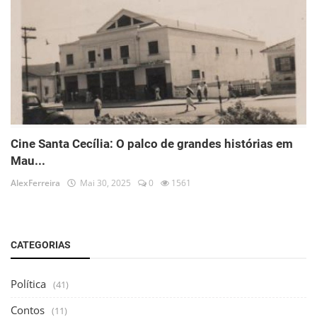
Cine Santa Cecília: O palco de grandes histórias em
Mau...
AlexFerreira
Mai 30, 2025
0
1561
CATEGORIAS
Política
(41)
Contos
(11)