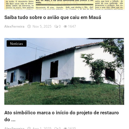
Saiba tudo sobre o avião que caiu em Mauá
AlexFerreira
Nov 5, 2025
0
1647
Notícias
Ato simbólico marca o início do projeto de restauro
do ...
AlexFerreira
Ago 1, 2025
0
1635