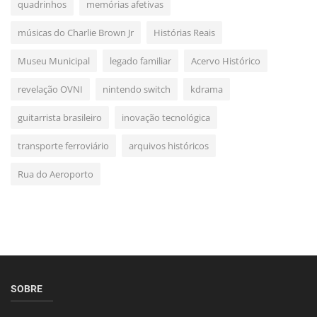
quadrinhos
memórias afetivas
músicas do Charlie Brown Jr
Histórias Reais
Museu Municipal
legado familiar
Acervo Histórico
revelação OVNI
nintendo switch
kdrama
guitarrista brasileiro
inovação tecnológica
transporte ferroviário
arquivos históricos
Rua do Aeroporto
SOBRE