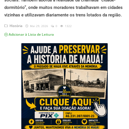
sociais. Também aborda a realidade da chamada “cidade-
Musica
dormitório”, onde muitos moradores trabalhavam em cidades
vizinhas e utilizavam diariamente os trens lotados da região.
Fotos
História
Mai 29, 2026
0
1322
Contato
Adicionar à Lista de Leitura
Doe
Vídeos
Contribua
História da Família
Entrar
Registrar
Portuguese