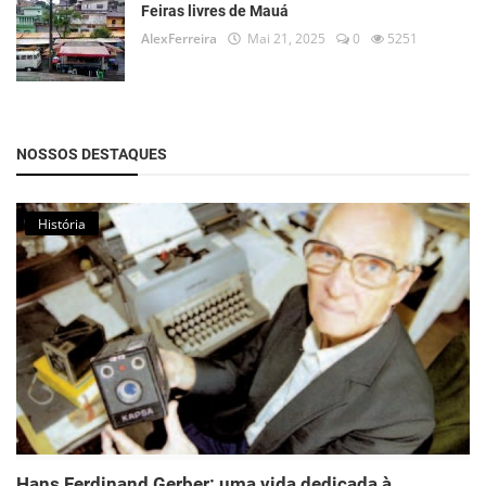
Feiras livres de Mauá
AlexFerreira
Mai 21, 2025
0
5251
NOSSOS DESTAQUES
História
Hans Ferdinand Gerber: uma vida dedicada à