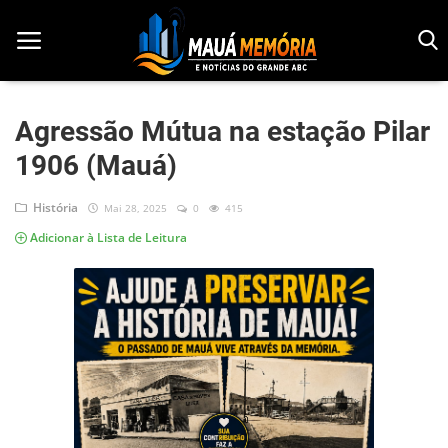
Agressão Mútua na estação Pilar
1906 (Mauá)
Início
Dorama
História
Mai 28, 2025
0
415
Adicionar à Lista de Leitura
Notícias
Pop!
História
Geek
Esportes