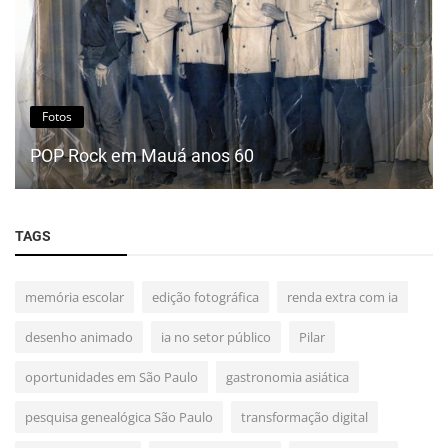
Fotos
POP Rock em Mauá anos 60
TAGS
memória escolar
edição fotográfica
renda extra com ia
desenho animado
ia no setor público
Pilar
oportunidades em São Paulo
gastronomia asiática
pesquisa genealógica São Paulo
transformação digital