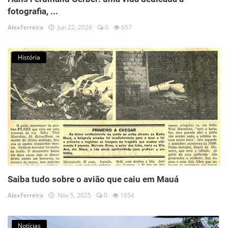
fotografia, ...
AlexFerreira
Jun 22, 2026
0
657
História
Saiba tudo sobre o avião que caiu em Mauá
AlexFerreira
Nov 5, 2025
0
1654
Notícias