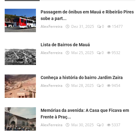
Passagem de ônibus em Mauá e Ribeirão Pires
sobe a part...
AlexFerreira
Dez 31, 2025
0
15477
Lista de Bairros de Mauá
AlexFerreira
Mai 25, 2025
0
9532
Conheça a história do bairro Jardim Zaira
AlexFerreira
Mai 28, 2025
0
9454
Memórias da avenida: A Casa que Ficava em
Frente à Praç...
AlexFerreira
Mai 30, 2025
0
5337