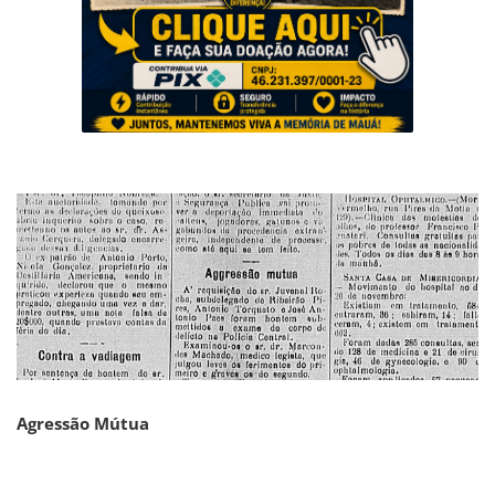
Musica
Fotos
Contato
Doe
Vídeos
Contribua
História da Família
Entrar
Registrar
Agressão Mútua
Portuguese