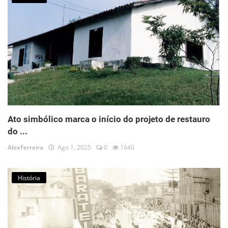
Ato simbólico marca o início do projeto de restauro
do ...
AlexFerreira
Ago 1, 2025
0
1640
História