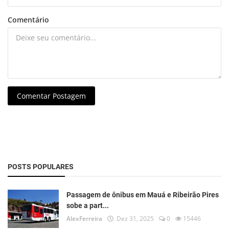
Comentário
Comentar Postagem
POSTS POPULARES
Passagem de ônibus em Mauá e Ribeirão Pires
sobe a part...
AlexFerreira
Dez 31, 2025
0
15446