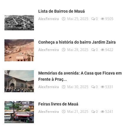
Lista de Bairros de Mauá
AlexFerreira
Mai 25, 2025
0
9505
Conheça a história do bairro Jardim Zaira
AlexFerreira
Mai 28, 2025
0
9422
Memórias da avenida: A Casa que Ficava em
Frente à Praç...
AlexFerreira
Mai 30, 2025
0
5331
Feiras livres de Mauá
AlexFerreira
Mai 21, 2025
0
5241