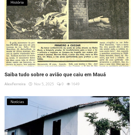
História
Saiba tudo sobre o avião que caiu em Mauá
AlexFerreira
Nov 5, 2025
0
1649
Notícias