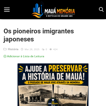
Os pioneiros imigrantes
japoneses
Início
Dorama
História
Mai 28, 2025
0
424
Adicionar à Lista de Leitura
Notícias
Pop!
História
Geek
Esportes