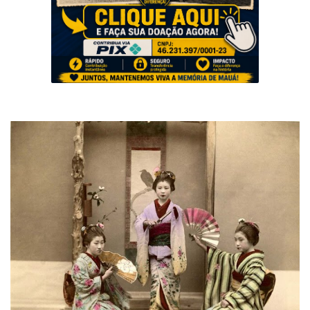
Musica
Fotos
Contato
Doe
Vídeos
Contribua
História da Família
Entrar
Registrar
Portuguese