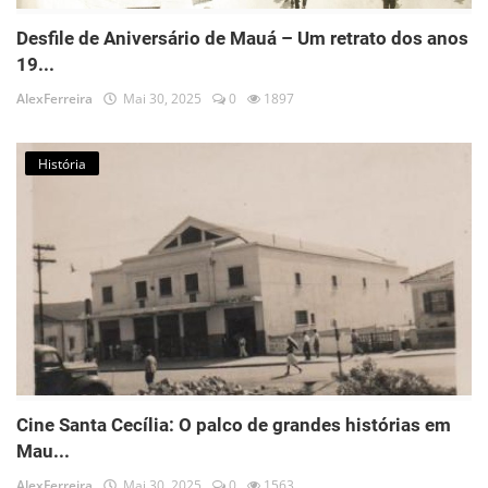
Desfile de Aniversário de Mauá – Um retrato dos anos
19...
AlexFerreira
Mai 30, 2025
0
1897
História
Cine Santa Cecília: O palco de grandes histórias em
Mau...
AlexFerreira
Mai 30, 2025
0
1563