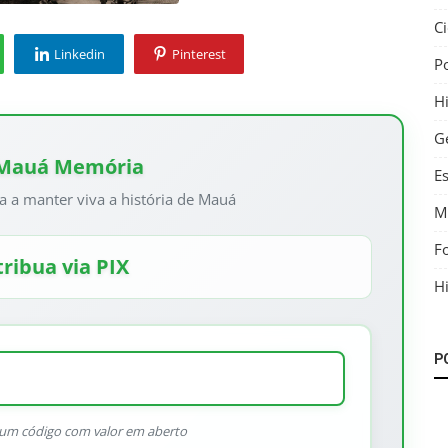
C
Linkedin
Pinterest
P
Hi
G
 Mauá Memória
E
a a manter viva a história de Mauá
M
F
ribua via PIX
Hi
P
r um código com valor em aberto