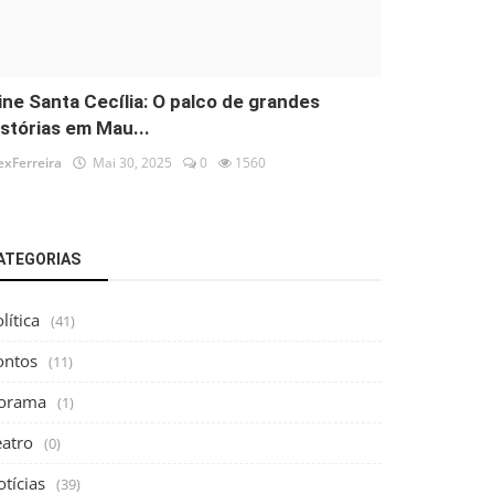
ine Santa Cecília: O palco de grandes
istórias em Mau...
exFerreira
Mai 30, 2025
0
1560
ATEGORIAS
lítica
(41)
ontos
(11)
orama
(1)
eatro
(0)
tícias
(39)