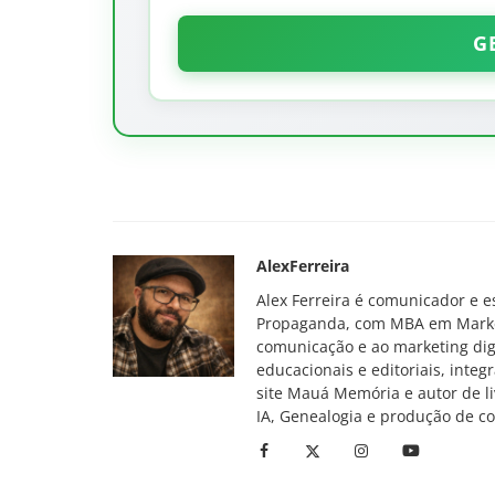
G
Fotos
Padaria Paulicéia na Avenida Bar
Mauá
AlexFerreira
Alex Ferreira é comunicador e e
Propaganda, com MBA em Marketin
comunicação e ao marketing digi
educacionais e editoriais, inte
site Mauá Memória e autor de li
IA, Genealogia e produção de c