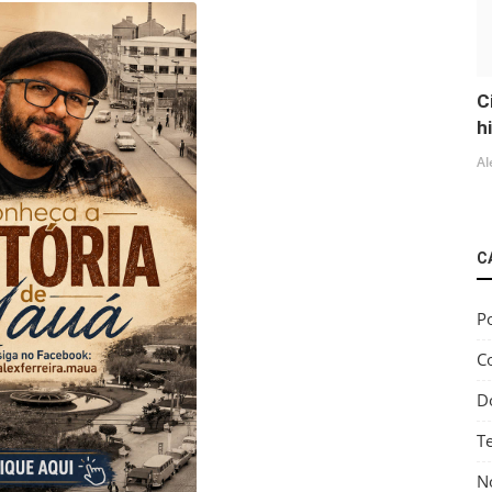
C
h
Al
C
Po
C
D
T
No