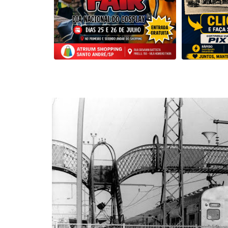
Musica
Fotos
Contato
Doe
Vídeos
Contribua
História da Família
Entrar
Registrar
Portuguese