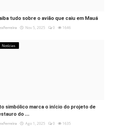
aiba tudo sobre o avião que caiu em Mauá
exFerreira
Nov 5, 2025
0
1646
Notícias
to simbólico marca o início do projeto de
estauro do ...
exFerreira
Ago 1, 2025
0
1635