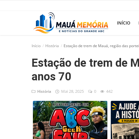
INÍCIO
Início
História
Estação de trem de Mauá, região das porte
Início
Estação de trem de M
Dorama
anos 70
Notícias
Pop!
Mai 28, 2025
0
442
História
História
Geek
Esportes