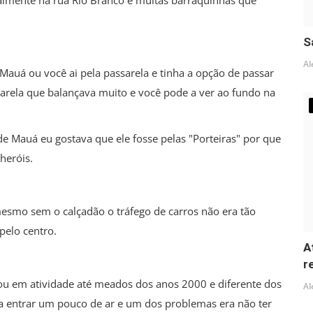
palmente na rua Rio Branco e muitas barraquinhas que
S
Al
 Mauá ou você ai pela passarela e tinha a opção de passar
sarela que balançava muito e você pode a ver ao fundo na
de Mauá eu gostava que ele fosse pelas "Porteiras" por que
heróis.
esmo sem o calçadão o tráfego de carros não era tão
pelo centro.
A
r
icou em atividade até meados dos anos 2000 e diferente dos
Al
ara entrar um pouco de ar e um dos problemas era não ter