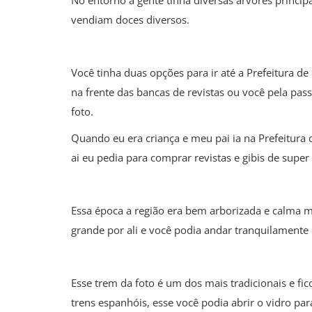
No entorno a gente tinha diversas árvores princi
vendiam doces diversos.
Você tinha duas opções para ir até a Prefeitura de
na frente das bancas de revistas ou você pela pas
foto.
Quando eu era criança e meu pai ia na Prefeitura 
ai eu pedia para comprar revistas e gibis de super 
Essa época a região era bem arborizada e calma m
grande por ali e você podia andar tranquilamente 
Esse trem da foto é um dos mais tradicionais e f
trens espanhóis, esse você podia abrir o vidro p