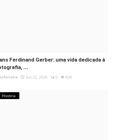
ans Ferdinand Gerber: uma vida dedicada à
tografia, ...
exFerreira
Jun 22, 2026
0
634
História