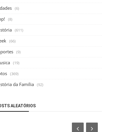
idades
(6)
op!
(8)
stória
(611)
eek
(66)
sportes
(9)
usica
(19)
otos
(369)
stória da Família
(92)
OSTS ALEATÓRIOS