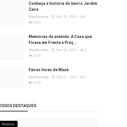
Conheça a história do bairro Jardim
Zaira
AlexFerreira
Mai 28, 2025
0
9392
Memórias da avenida: A Casa que
Ficava em Frente à Praç...
AlexFerreira
Mai 30, 2025
0
5326
Feiras livres de Mauá
AlexFerreira
Mai 21, 2025
0
5239
OSSOS DESTAQUES
História