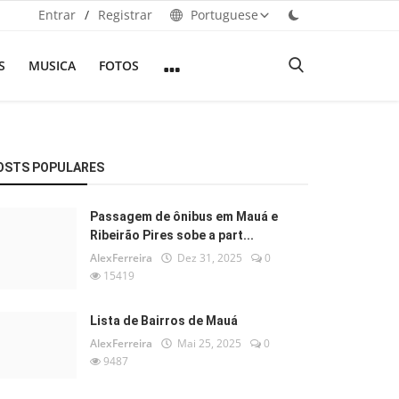
Entrar
/
Registrar
Portuguese
S
MUSICA
FOTOS
OSTS POPULARES
Passagem de ônibus em Mauá e
Ribeirão Pires sobe a part...
AlexFerreira
Dez 31, 2025
0
15419
Lista de Bairros de Mauá
AlexFerreira
Mai 25, 2025
0
9487