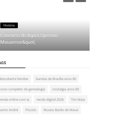
História
Fotos
Concurso do &quot;Operário
Mauaense&quot;
Construção
AGS
descoberta familiar
bandas de Brasília anos 80
curso completo de genealogia
nostalgia anos 80
renda online com ia
renda digital 2026
Tim Maia
Santo André
Piccolo
Museu Barão de Mauá