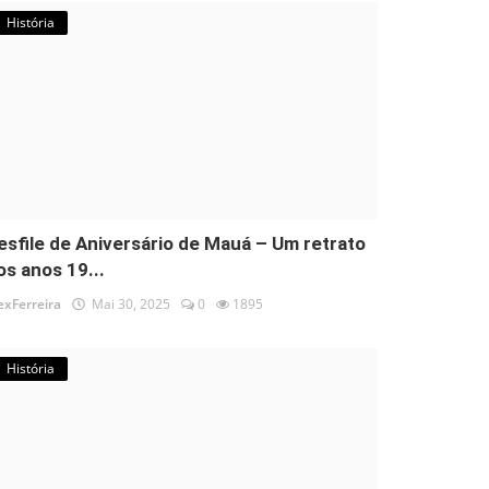
História
esfile de Aniversário de Mauá – Um retrato
os anos 19...
exFerreira
Mai 30, 2025
0
1895
História