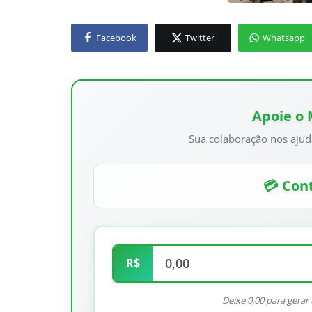
Facebook
Twitter
Whatsapp
Apoie o
Sua colaboração nos ajud
💳 Cont
R$
Deixe 0,00 para gera