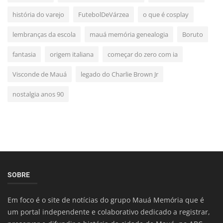
história do varejo
FutebolDeVárzea
o que é cosplay
lembranças da escola
mauá memória genealogia
Boruto
fantasia
origem italiana
começar do zero com ia
Visconde de Mauá
legado do Charlie Brown Jr
nostalgia anos 90
SOBRE
Em foco é o site de notícias do grupo Mauá Memória que é
um portal independente e colaborativo dedicado a registrar,