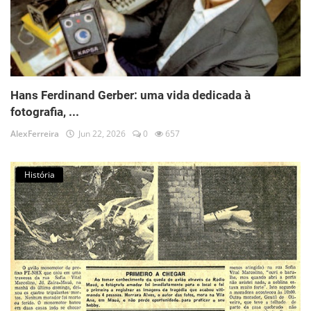
Hans Ferdinand Gerber: uma vida dedicada à
fotografia, ...
AlexFerreira
Jun 22, 2026
0
657
História