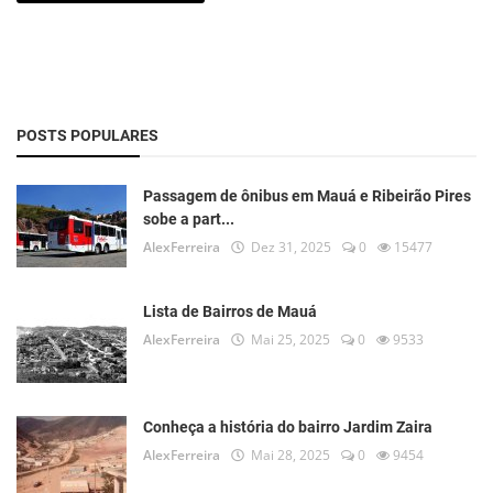
POSTS POPULARES
Passagem de ônibus em Mauá e Ribeirão Pires
sobe a part...
AlexFerreira
Dez 31, 2025
0
15477
Lista de Bairros de Mauá
AlexFerreira
Mai 25, 2025
0
9533
Conheça a história do bairro Jardim Zaira
AlexFerreira
Mai 28, 2025
0
9454