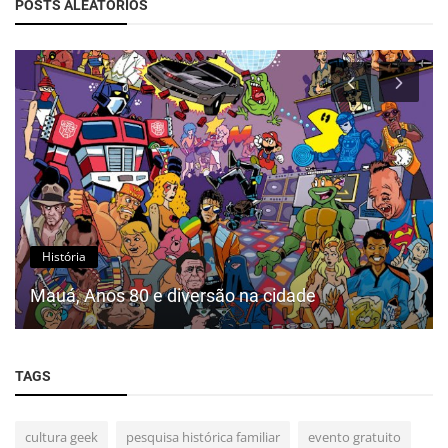
POSTS ALEATÓRIOS
História
Mauá, Anos 80 e diversão na cidade
TAGS
cultura geek
pesquisa histórica familiar
evento gratuito