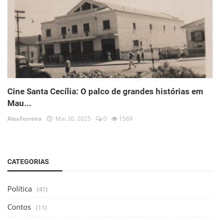
Cine Santa Cecília: O palco de grandes histórias em
Mau...
AlexFerreira
Mai 30, 2025
0
1569
CATEGORIAS
Política
(41)
Contos
(11)