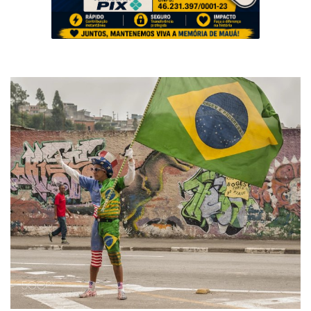
Musica
Fotos
Contato
Doe
Vídeos
Contribua
História da Família
Entrar
Registrar
Portuguese