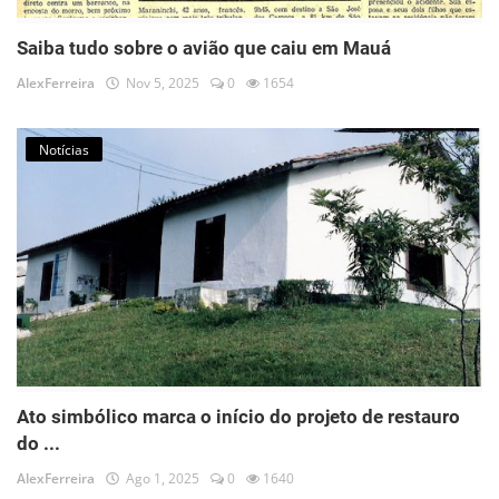
Saiba tudo sobre o avião que caiu em Mauá
AlexFerreira
Nov 5, 2025
0
1654
Notícias
Ato simbólico marca o início do projeto de restauro
do ...
AlexFerreira
Ago 1, 2025
0
1640