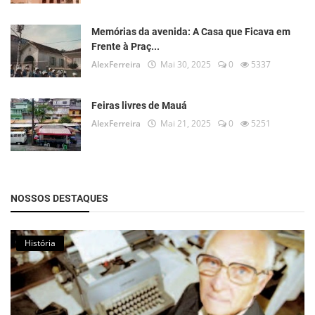
Memórias da avenida: A Casa que Ficava em
Frente à Praç...
AlexFerreira
Mai 30, 2025
0
5337
Feiras livres de Mauá
AlexFerreira
Mai 21, 2025
0
5251
NOSSOS DESTAQUES
História