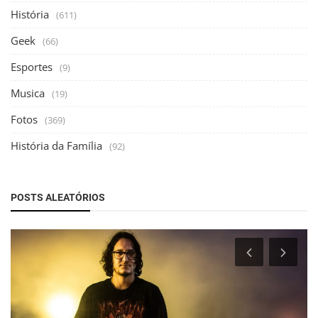
História
(611)
Geek
(66)
Esportes
(9)
Musica
(19)
Fotos
(369)
História da Família
(92)
POSTS ALEATÓRIOS