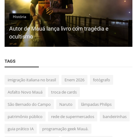
História
Autor de Mauá lança livro com tragédia e
ocultismo
TAGS
imigração italiana no brasil
Enem 2026
fotógrafo
Asfalto Novo Mauá
troca de cards
São Bernado do Campo
Naruto
lâmpadas Philips
patrimônio público
rede de supermercados
bandeirinhas
guia prático IA
programação geek Mauá.