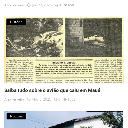
AlexFerreira
Jun 22, 2026
0
650
História
Saiba tudo sobre o avião que caiu em Mauá
AlexFerreira
Nov 5, 2025
0
1653
Notícias