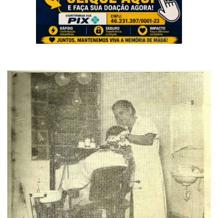
Musica
Fotos
Contato
Doe
Vídeos
Contribua
História da Família
Entrar
Registrar
Portuguese