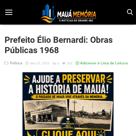
Prefeito Élio Bernardi: Obras
Públicas 1968
Início
Dorama
Política
Adicionar à Lista de Leitura
Mai 25, 2025
0
355
Notícias
Pop!
História
Geek
Esportes