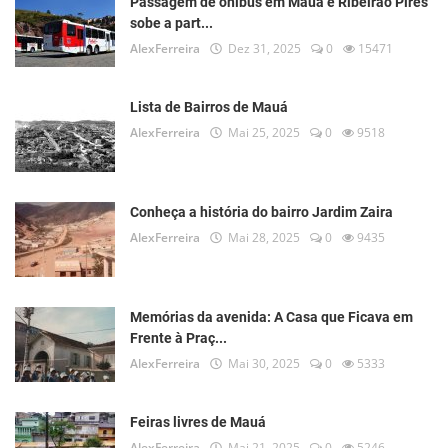
Passagem de ônibus em Mauá e Ribeirão Pires
sobe a part...
AlexFerreira
Dez 31, 2025
0
15471
Lista de Bairros de Mauá
AlexFerreira
Mai 25, 2025
0
9518
Conheça a história do bairro Jardim Zaira
AlexFerreira
Mai 28, 2025
0
9435
Memórias da avenida: A Casa que Ficava em
Frente à Praç...
AlexFerreira
Mai 30, 2025
0
5333
Feiras livres de Mauá
AlexFerreira
Mai 21, 2025
0
5246