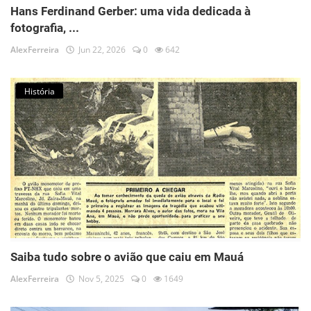
Hans Ferdinand Gerber: uma vida dedicada à
fotografia, ...
AlexFerreira
Jun 22, 2026
0
642
História
Saiba tudo sobre o avião que caiu em Mauá
AlexFerreira
Nov 5, 2025
0
1649