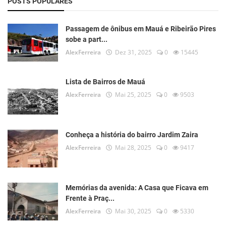
POSTS POPULARES
Passagem de ônibus em Mauá e Ribeirão Pires
sobe a part...
AlexFerreira
Dez 31, 2025
0
15445
Lista de Bairros de Mauá
AlexFerreira
Mai 25, 2025
0
9503
Conheça a história do bairro Jardim Zaira
AlexFerreira
Mai 28, 2025
0
9417
Memórias da avenida: A Casa que Ficava em
Frente à Praç...
AlexFerreira
Mai 30, 2025
0
5330