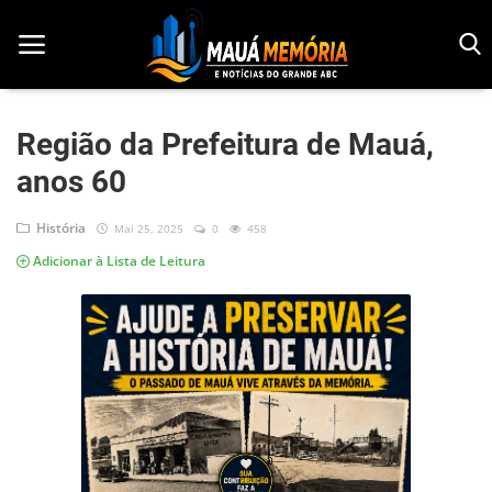
Região da Prefeitura de Mauá,
anos 60
Início
Dorama
História
Mai 25, 2025
0
458
Adicionar à Lista de Leitura
Notícias
Pop!
História
Geek
Esportes