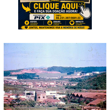
Musica
Fotos
Contato
Doe
Vídeos
Contribua
História da Família
Entrar
Registrar
Portuguese