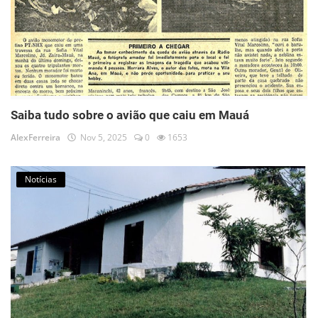
Saiba tudo sobre o avião que caiu em Mauá
AlexFerreira
Nov 5, 2025
0
1653
Notícias