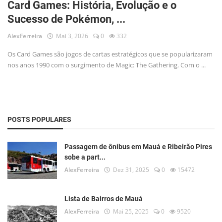
Card Games: História, Evolução e o
Musica
Sucesso de Pokémon, ...
Fotos
AlexFerreira
Mai 3, 2026
0
332
Contato
Os Card Games são jogos de cartas estratégicos que se popularizaram
nos anos 1990 com o surgimento de Magic: The Gathering. Com o ...
Doe
Vídeos
Contribua
POSTS POPULARES
História da Família
Passagem de ônibus em Mauá e Ribeirão Pires
sobe a part...
Entrar
AlexFerreira
Dez 31, 2025
0
15472
Registrar
Lista de Bairros de Mauá
AlexFerreira
Mai 25, 2025
0
9520
Portuguese