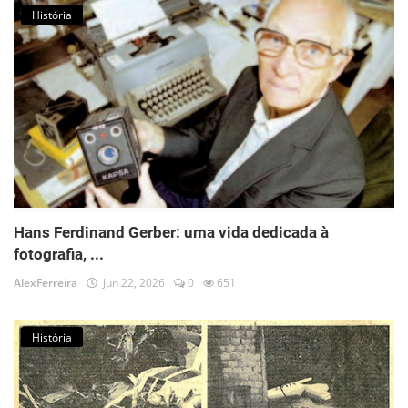
História
Hans Ferdinand Gerber: uma vida dedicada à
fotografia, ...
AlexFerreira
Jun 22, 2026
0
651
História