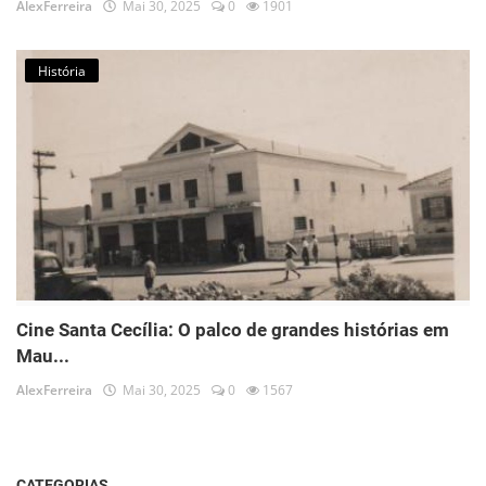
AlexFerreira
Mai 30, 2025
0
1901
História
Cine Santa Cecília: O palco de grandes histórias em
Mau...
AlexFerreira
Mai 30, 2025
0
1567
CATEGORIAS