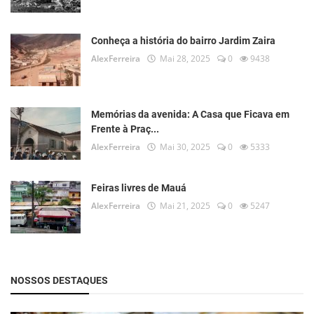
Conheça a história do bairro Jardim Zaira
AlexFerreira
Mai 28, 2025
0
9438
Memórias da avenida: A Casa que Ficava em
Frente à Praç...
AlexFerreira
Mai 30, 2025
0
5333
Feiras livres de Mauá
AlexFerreira
Mai 21, 2025
0
5247
NOSSOS DESTAQUES