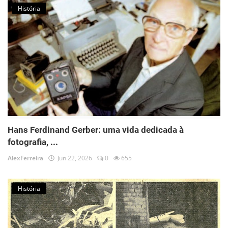
História
Hans Ferdinand Gerber: uma vida dedicada à
fotografia, ...
AlexFerreira
Jun 22, 2026
0
655
História