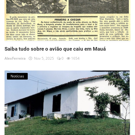
Saiba tudo sobre o avião que caiu em Mauá
AlexFerreira
Nov 5, 2025
0
1654
Notícias