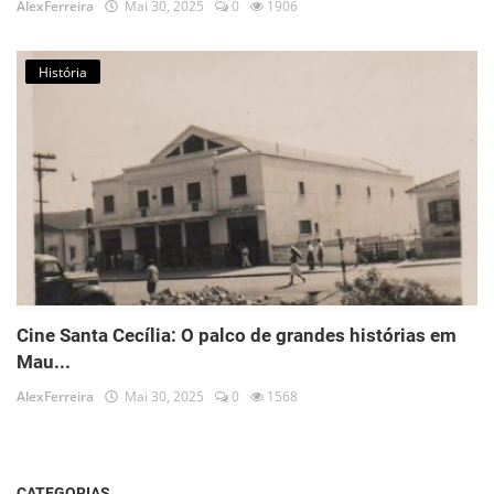
AlexFerreira
Mai 30, 2025
0
1906
História
Cine Santa Cecília: O palco de grandes histórias em
Mau...
AlexFerreira
Mai 30, 2025
0
1568
CATEGORIAS