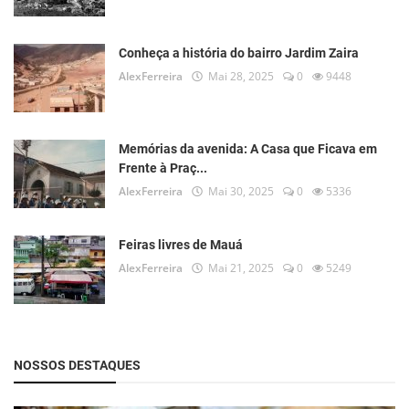
Conheça a história do bairro Jardim Zaira
AlexFerreira
Mai 28, 2025
0
9448
Memórias da avenida: A Casa que Ficava em
Frente à Praç...
AlexFerreira
Mai 30, 2025
0
5336
Feiras livres de Mauá
AlexFerreira
Mai 21, 2025
0
5249
NOSSOS DESTAQUES