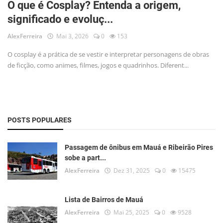
O que é Cosplay? Entenda a origem,
Musica
significado e evoluç...
Fotos
AlexFerreira
Mai 3, 2026
0
153
Contato
O cosplay é a prática de se vestir e interpretar personagens de obras
de ficção, como animes, filmes, jogos e quadrinhos. Diferent...
Doe
Vídeos
Contribua
POSTS POPULARES
História da Família
Passagem de ônibus em Mauá e Ribeirão Pires
sobe a part...
Entrar
AlexFerreira
Dez 31, 2025
0
15475
Registrar
Lista de Bairros de Mauá
AlexFerreira
Mai 25, 2025
0
9528
Portuguese