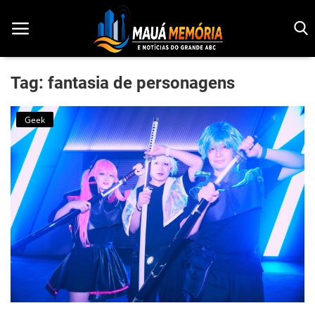
Tag: fantasia de personagens
Início
Geek
Dorama
Notícias
Pop!
História
Geek
Esportes