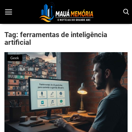
Tag: ferramentas de inteligência
artificial
Início
Geek
Dorama
Notícias
Pop!
História
Geek
Esportes