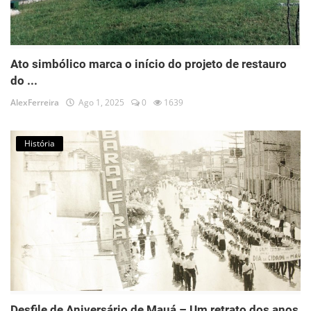
Ato simbólico marca o início do projeto de restauro
do ...
AlexFerreira
Ago 1, 2025
0
1639
História
Desfile de Aniversário de Mauá – Um retrato dos anos