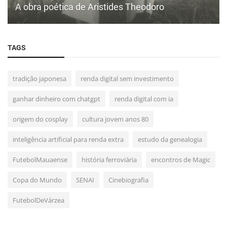
A obra poética de Aristides Theodoro
TAGS
tradição japonesa
renda digital sem investimento
ganhar dinheiro com chatgpt
renda digital com ia
origem do cosplay
cultura jovem anos 80
inteligência artificial para renda extra
estudo da genealogia
FutebolMauaense
história ferroviária
encontros de Magic
Copa do Mundo
SENAI
Cinebiografia
FutebolDeVárzea