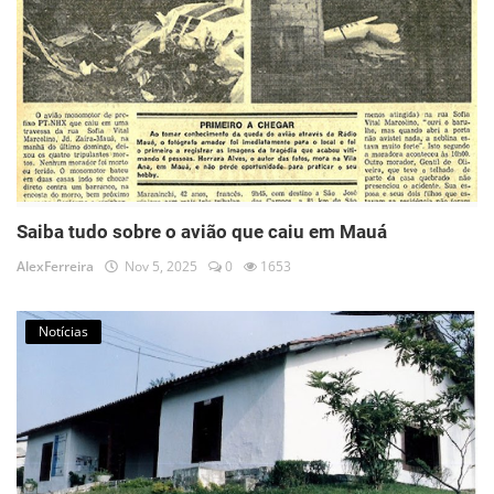
Saiba tudo sobre o avião que caiu em Mauá
AlexFerreira
Nov 5, 2025
0
1653
Notícias