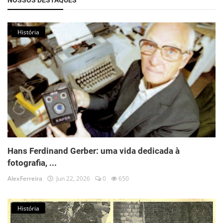
NOSSOS DESTAQUES
História
Hans Ferdinand Gerber: uma vida dedicada à
fotografia, ...
AlexFerreira
Jun 22, 2026
0
650
História