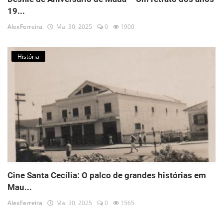
19...
AlexFerreira
Mai 30, 2025
0
1900
História
Cine Santa Cecília: O palco de grandes histórias em
Mau...
AlexFerreira
Mai 30, 2025
0
1565