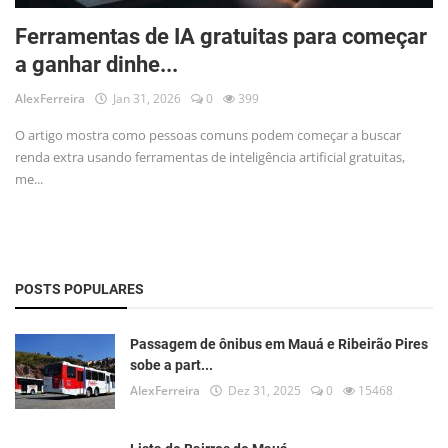
Musica
Ferramentas de IA gratuitas para começar
Fotos
a ganhar dinhe...
AlexFerreira
Jan 31, 2026
0
399
Contato
O artigo mostra como pessoas comuns podem começar a buscar
Doe
renda extra usando ferramentas de inteligência artificial gratuitas,
me...
Vídeos
Contribua
História da Família
POSTS POPULARES
Entrar
Passagem de ônibus em Mauá e Ribeirão Pires
Registrar
sobe a part...
AlexFerreira
Dez 31, 2025
0
15468
Portuguese