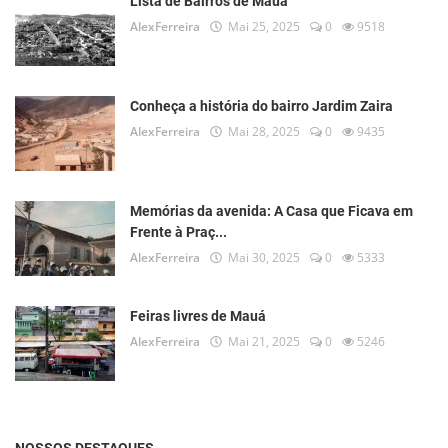
Lista de Bairros de Mauá
AlexFerreira
Mai 25, 2025
0
9518
Conheça a história do bairro Jardim Zaira
AlexFerreira
Mai 28, 2025
0
9435
Memórias da avenida: A Casa que Ficava em
Frente à Praç...
AlexFerreira
Mai 30, 2025
0
5333
Feiras livres de Mauá
AlexFerreira
Mai 21, 2025
0
5246