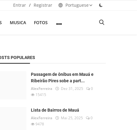
Entrar
/
Registrar
Portuguese
S
MUSICA
FOTOS
OSTS POPULARES
Passagem de ônibus em Mauá e
Ribeirão Pires sobe a part...
AlexFerreira
Dez 31, 2025
0
15415
Lista de Bairros de Mauá
AlexFerreira
Mai 25, 2025
0
9478