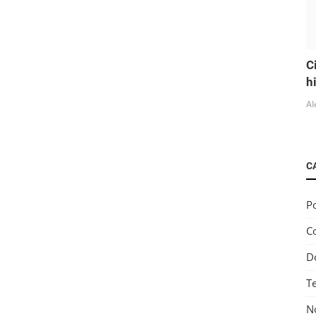
C
h
Al
C
Po
C
D
T
No