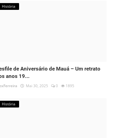
História
esfile de Aniversário de Mauá – Um retrato
os anos 19...
exFerreira
Mai 30, 2025
0
1895
História