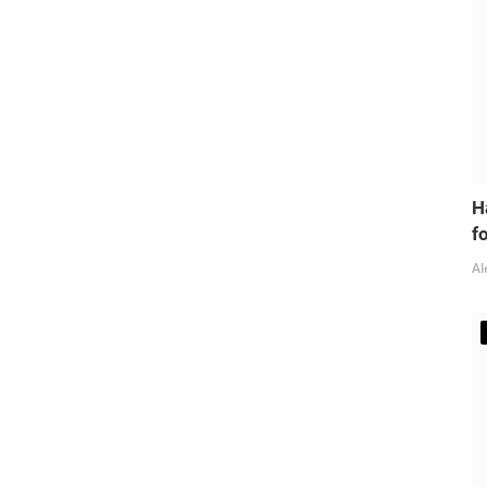
H
fo
Al