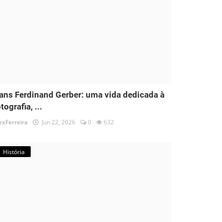
ans Ferdinand Gerber: uma vida dedicada à
tografia, ...
exFerreira
Jun 22, 2026
0
632
História