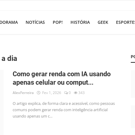
DORAMA
NOTÍCIAS
POP!
HISTÓRIA
GEEK
ESPORTE
 a dia
P
Como gerar renda com IA usando
apenas celular ou comput...
AlexFerreira
Fev 1, 2026
0
343
O artigo explica, de forma clara e acessível, como pessoas
comuns podem gerar renda com inteligência artificial
usando apenas um c...