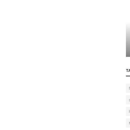
Pop!
ília -
Solidariedade: um valor que nunca sai de
moda
T