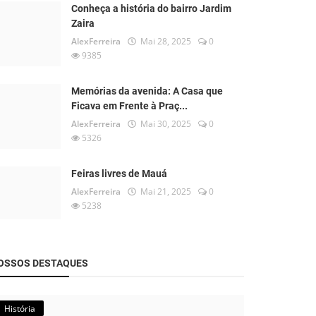
Conheça a história do bairro Jardim
Zaira
AlexFerreira
Mai 28, 2025
0
9385
Memórias da avenida: A Casa que
Ficava em Frente à Praç...
AlexFerreira
Mai 30, 2025
0
5326
Feiras livres de Mauá
AlexFerreira
Mai 21, 2025
0
5238
OSSOS DESTAQUES
História