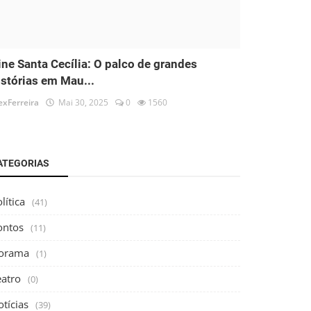
ine Santa Cecília: O palco de grandes
istórias em Mau...
exFerreira
Mai 30, 2025
0
1560
ATEGORIAS
lítica
(41)
ontos
(11)
orama
(1)
eatro
(0)
tícias
(39)