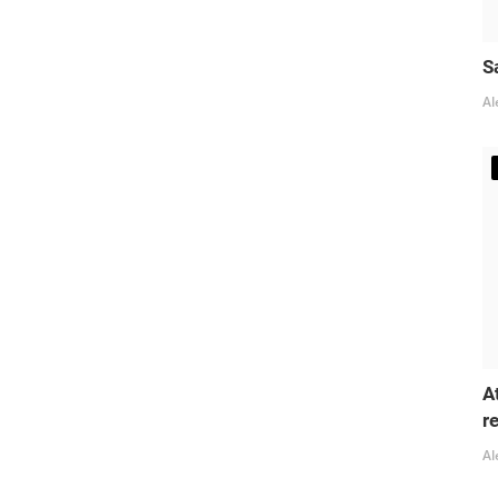
S
Al
A
r
Al