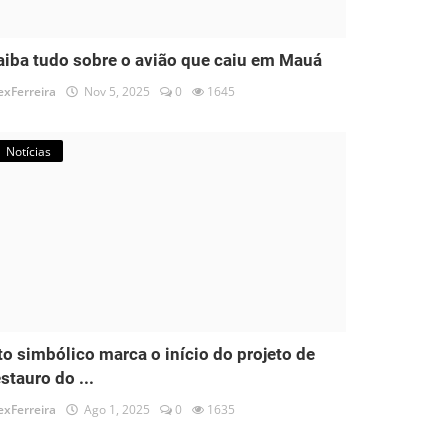
aiba tudo sobre o avião que caiu em Mauá
exFerreira
Nov 5, 2025
0
1645
Notícias
to simbólico marca o início do projeto de
estauro do ...
exFerreira
Ago 1, 2025
0
1635