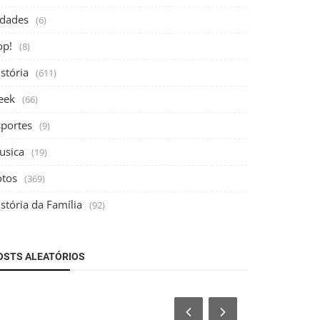
idades
(6)
op!
(8)
stória
(611)
eek
(66)
sportes
(9)
usica
(19)
otos
(369)
stória da Família
(92)
OSTS ALEATÓRIOS