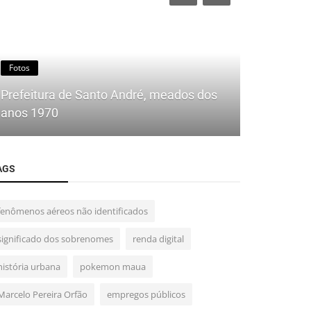
Fotos
Fotos
Prefeitura de Santo André, meados dos
anos 1970
Trabalhad
AGS
fenômenos aéreos não identificados
significado dos sobrenomes
renda digital
história urbana
pokemon maua
Marcelo Pereira Orfão
empregos públicos