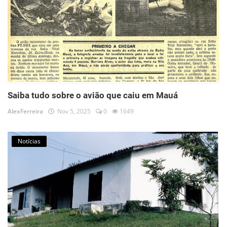
Saiba tudo sobre o avião que caiu em Mauá
AlexFerreira
Nov 5, 2025
0
1649
Notícias