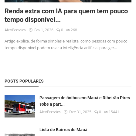
Musica
Renda extra com IA para quem tem pouco
Fotos
tempo disponível...
AlexFerreira
Fev 1, 2026
0
268
Contato
Artigo explica, de forma simples e realista, como pessoas com pouco
Doe
tempo disponível podem usar a inteligência artificial para ger...
Vídeos
Contribua
POSTS POPULARES
História da Família
Entrar
Passagem de ônibus em Mauá e Ribeirão Pires
sobe a part...
Registrar
AlexFerreira
Dez 31, 2025
0
15441
Lista de Bairros de Mauá
Portuguese