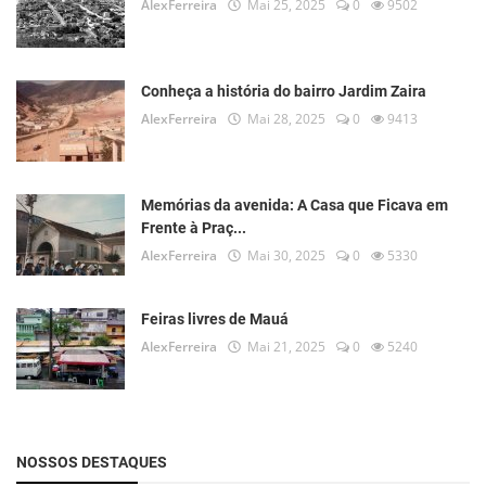
AlexFerreira
Mai 25, 2025
0
9502
Conheça a história do bairro Jardim Zaira
AlexFerreira
Mai 28, 2025
0
9413
Memórias da avenida: A Casa que Ficava em
Frente à Praç...
AlexFerreira
Mai 30, 2025
0
5330
Feiras livres de Mauá
AlexFerreira
Mai 21, 2025
0
5240
NOSSOS DESTAQUES