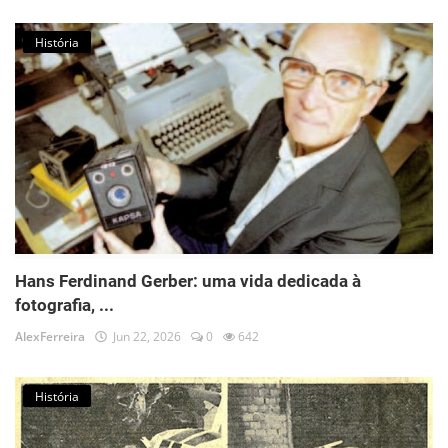
História
Hans Ferdinand Gerber: uma vida dedicada à
fotografia, ...
AlexFerreira
Jun 22, 2026
0
642
História