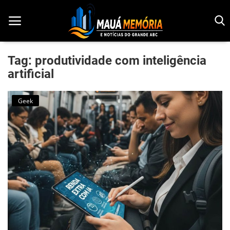
Tag: produtividade com inteligência
artificial
Início
Geek
Dorama
Notícias
Pop!
História
Geek
Esportes