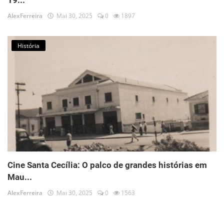
19...
AlexFerreira
Mai 30, 2025
0
1897
História
Cine Santa Cecília: O palco de grandes histórias em
Mau...
AlexFerreira
Mai 30, 2025
0
1563