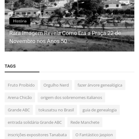
História
Rara Imagem Revela Como Era a Praça 22 de
Novembro nos Anos 50
TAGS
Fruto Proibido
Orgulho Nerd
fazer árvore genealógica
Arena Chicão
origem dos sobrenomes italianos
Grande ABC
tokusatsu no Brasil
guia de genealogia
entrada solidária Grande ABC
Rede Manchete
inscrições expositores Tanabata
O Fantástico Jaspion