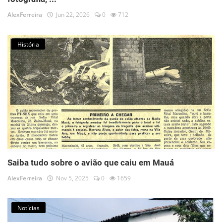
AlexFerreira
Jun 22, 2026
0
712
História
Saiba tudo sobre o avião que caiu em Mauá
AlexFerreira
Nov 5, 2025
0
1659
Notícias