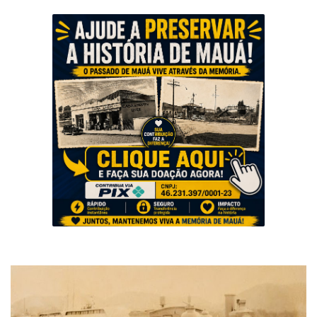
Musica
Fotos
Contato
Doe
Vídeos
Contribua
História da Família
Entrar
Registrar
Portuguese