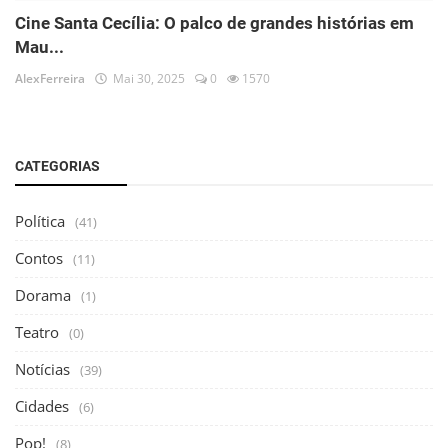
Cine Santa Cecília: O palco de grandes histórias em
Mau...
AlexFerreira
Mai 30, 2025
0
1570
CATEGORIAS
Política
(41)
Contos
(11)
Dorama
(1)
Teatro
(0)
Notícias
(39)
Cidades
(6)
Pop!
(8)