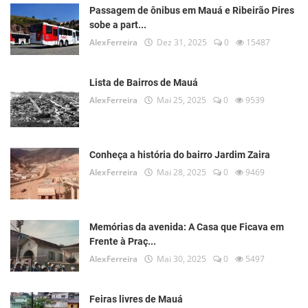
Passagem de ônibus em Mauá e Ribeirão Pires
sobe a part...
AlexFerreira
Dez 31, 2025
0
15487
Lista de Bairros de Mauá
AlexFerreira
Mai 25, 2025
0
9539
Conheça a história do bairro Jardim Zaira
AlexFerreira
Mai 28, 2025
0
9469
Memórias da avenida: A Casa que Ficava em
Frente à Praç...
AlexFerreira
Mai 30, 2025
0
5497
Feiras livres de Mauá