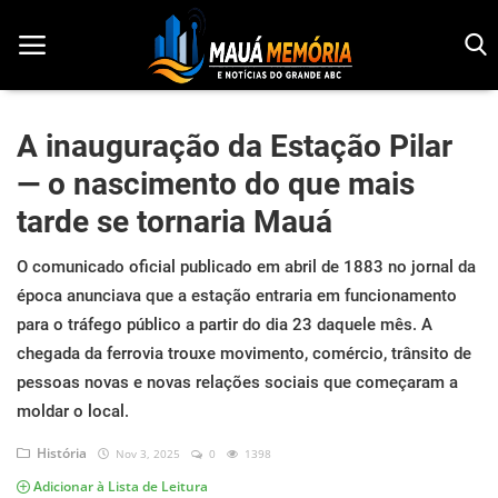
A inauguração da Estação Pilar
— o nascimento do que mais
Início
tarde se tornaria Mauá
Dorama
O comunicado oficial publicado em abril de 1883 no jornal da
Notícias
época anunciava que a estação entraria em funcionamento
para o tráfego público a partir do dia 23 daquele mês. A
Pop!
chegada da ferrovia trouxe movimento, comércio, trânsito de
História
pessoas novas e novas relações sociais que começaram a
moldar o local.
Geek
História
Nov 3, 2025
0
1398
Esportes
Adicionar à Lista de Leitura