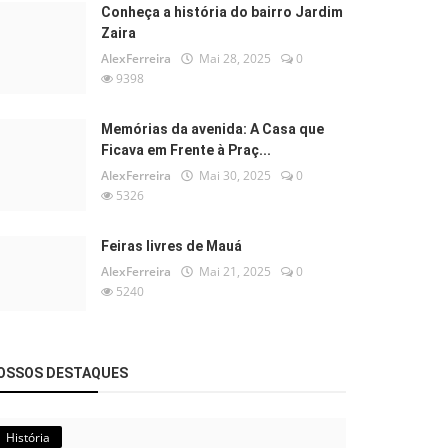
Conheça a história do bairro Jardim
Zaira
AlexFerreira
Mai 28, 2025
0
9398
Memórias da avenida: A Casa que
Ficava em Frente à Praç...
AlexFerreira
Mai 30, 2025
0
5326
Feiras livres de Mauá
AlexFerreira
Mai 21, 2025
0
5240
OSSOS DESTAQUES
História