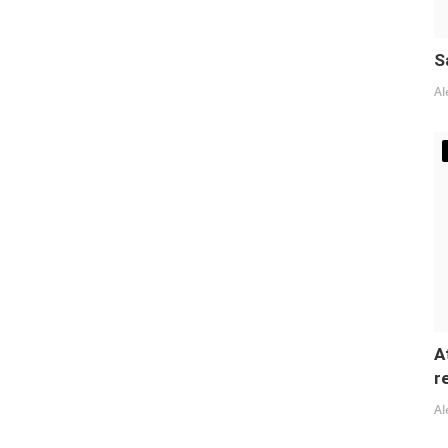
S
Al
A
r
Al