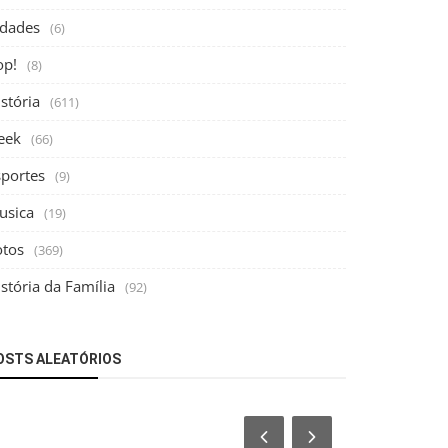
idades
(6)
op!
(8)
stória
(611)
eek
(66)
sportes
(9)
usica
(19)
otos
(369)
stória da Família
(92)
OSTS ALEATÓRIOS