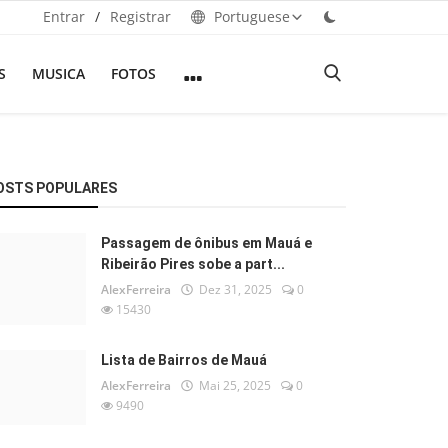
Entrar
/
Registrar
Portuguese
S
MUSICA
FOTOS
OSTS POPULARES
Passagem de ônibus em Mauá e
Ribeirão Pires sobe a part...
AlexFerreira
Dez 31, 2025
0
15430
Lista de Bairros de Mauá
AlexFerreira
Mai 25, 2025
0
9490