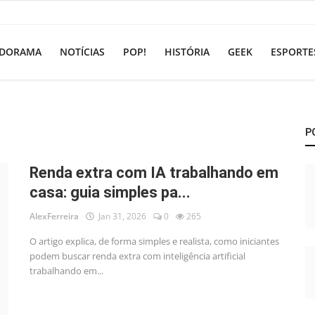
DORAMA
NOTÍCIAS
POP!
HISTÓRIA
GEEK
ESPORTE
P
Renda extra com IA trabalhando em
casa: guia simples pa...
AlexFerreira
Jan 31, 2026
0
265
O artigo explica, de forma simples e realista, como iniciantes
podem buscar renda extra com inteligência artificial
trabalhando em...