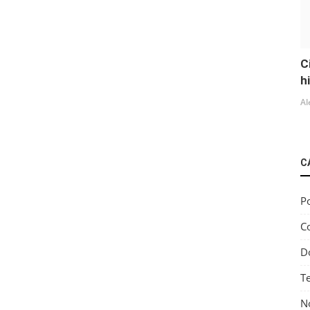
C
h
Al
C
Po
C
D
T
No