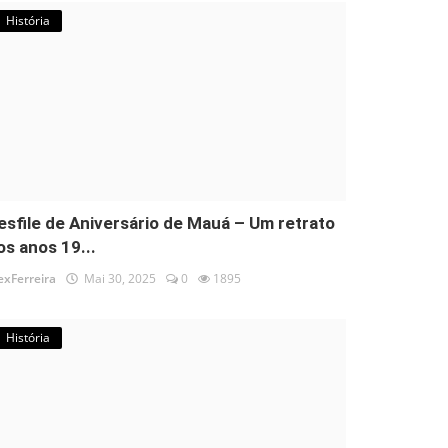
História
esfile de Aniversário de Mauá – Um retrato
os anos 19...
exFerreira
Mai 30, 2025
0
1895
História