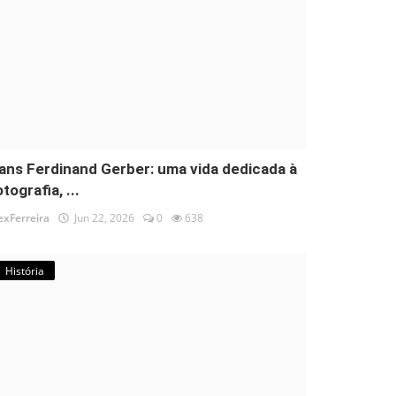
ans Ferdinand Gerber: uma vida dedicada à
tografia, ...
exFerreira
Jun 22, 2026
0
638
História