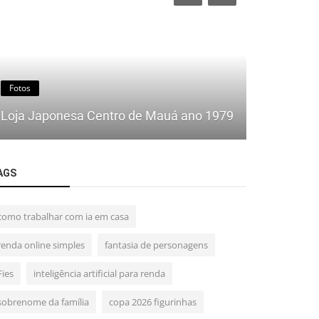
Fotos
Fotos
A antiga p
Loja Japonesa Centro de Mauá ano 1979
Mauá, em 
AGS
como trabalhar com ia em casa
renda online simples
fantasia de personagens
Fies
inteligência artificial para renda
sobrenome da família
copa 2026 figurinhas