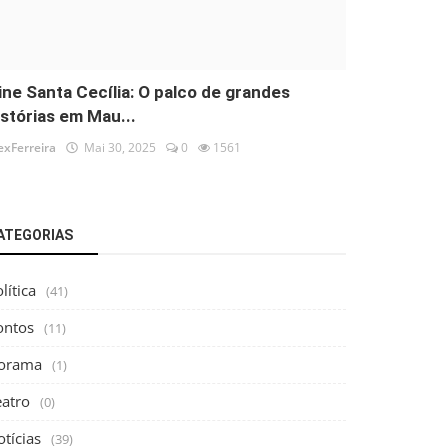
ine Santa Cecília: O palco de grandes
istórias em Mau...
exFerreira
Mai 30, 2025
0
1561
ATEGORIAS
lítica
(41)
ontos
(11)
orama
(1)
eatro
(0)
tícias
(39)