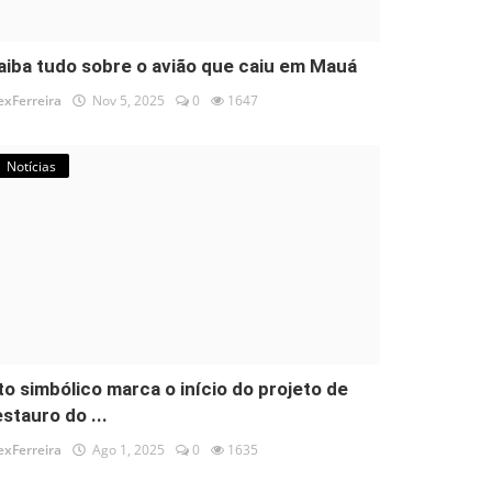
aiba tudo sobre o avião que caiu em Mauá
exFerreira
Nov 5, 2025
0
1647
Notícias
to simbólico marca o início do projeto de
estauro do ...
exFerreira
Ago 1, 2025
0
1635