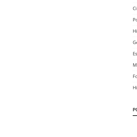
C
P
Hi
G
E
M
F
Hi
P