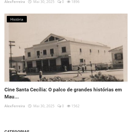
AlexFerreira
Mai 30, 2025
0
1896
História
Cine Santa Cecília: O palco de grandes histórias em
Mau...
AlexFerreira
Mai 30, 2025
0
1562
CATEGORIAS