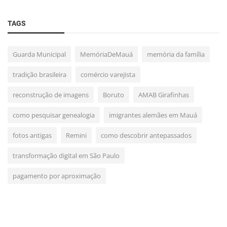
TAGS
Guarda Municipal
MemóriaDeMauá
memória da família
tradição brasileira
comércio varejista
reconstrução de imagens
Boruto
AMAB Girafinhas
como pesquisar genealogia
imigrantes alemães em Mauá
fotos antigas
Remini
como descobrir antepassados
transformação digital em São Paulo
pagamento por aproximação