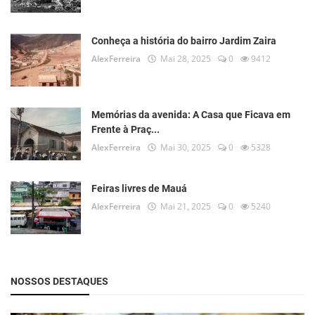
Conheça a história do bairro Jardim Zaira
AlexFerreira
Mai 28, 2025
0
9412
Memórias da avenida: A Casa que Ficava em
Frente à Praç...
AlexFerreira
Mai 30, 2025
0
5328
Feiras livres de Mauá
AlexFerreira
Mai 21, 2025
0
5240
NOSSOS DESTAQUES