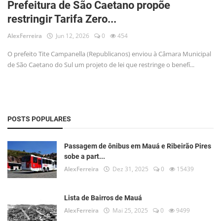
Prefeitura de São Caetano propõe
Musica
restringir Tarifa Zero...
Fotos
AlexFerreira
Jun 12, 2026
0
454
Contato
O prefeito Tite Campanella (Republicanos) enviou à Câmara Municipal
de São Caetano do Sul um projeto de lei que restringe o benefí...
Doe
Vídeos
Contribua
POSTS POPULARES
História da Família
Passagem de ônibus em Mauá e Ribeirão Pires
sobe a part...
Entrar
AlexFerreira
Dez 31, 2025
0
15439
Registrar
Lista de Bairros de Mauá
AlexFerreira
Mai 25, 2025
0
9499
Portuguese