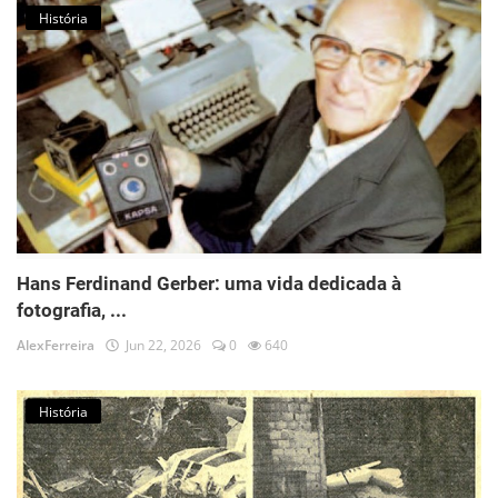
História
Hans Ferdinand Gerber: uma vida dedicada à
fotografia, ...
AlexFerreira
Jun 22, 2026
0
640
História