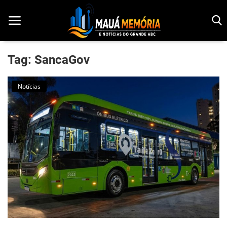
Tag: SancaGov
Início
Notícias
Dorama
Notícias
Pop!
História
Geek
Esportes