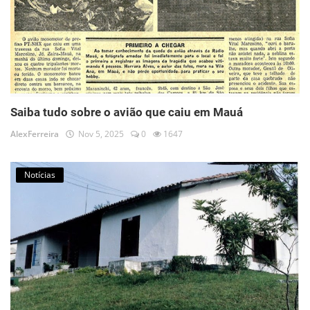
Saiba tudo sobre o avião que caiu em Mauá
AlexFerreira
Nov 5, 2025
0
1647
Notícias