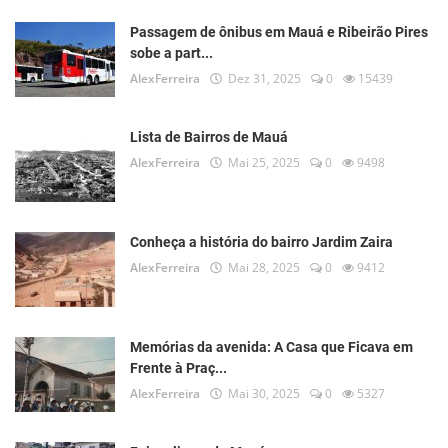
Passagem de ônibus em Mauá e Ribeirão Pires
sobe a part...
AlexFerreira
Dez 31, 2025
0
15439
Lista de Bairros de Mauá
AlexFerreira
Mai 25, 2025
0
9498
Conheça a história do bairro Jardim Zaira
AlexFerreira
Mai 28, 2025
0
9412
Memórias da avenida: A Casa que Ficava em
Frente à Praç...
AlexFerreira
Mai 30, 2025
0
5327