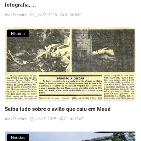
fotografia, ...
AlexFerreira
Jun 22, 2026
0
640
História
Saiba tudo sobre o avião que caiu em Mauá
AlexFerreira
Nov 5, 2025
0
1647
Notícias