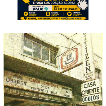
Musica
Fotos
Contato
Doe
Vídeos
Contribua
História da Família
Entrar
Registrar
Portuguese