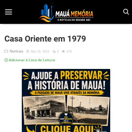
Casa Oriente em 1979
Início
Notícias
Mai 25, 2025
0
379
Adicionar à Lista de Leitura
Dorama
Notícias
Pop!
História
Geek
Esportes