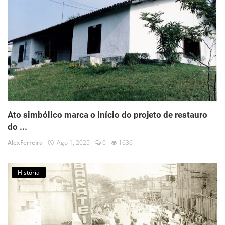
Ato simbólico marca o início do projeto de restauro
do ...
AlexFerreira
Ago 1, 2025
0
1636
História