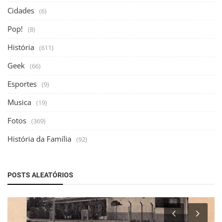
Cidades
(6)
Pop!
(8)
História
(611)
Geek
(66)
Esportes
(9)
Musica
(19)
Fotos
(369)
História da Família
(92)
POSTS ALEATÓRIOS