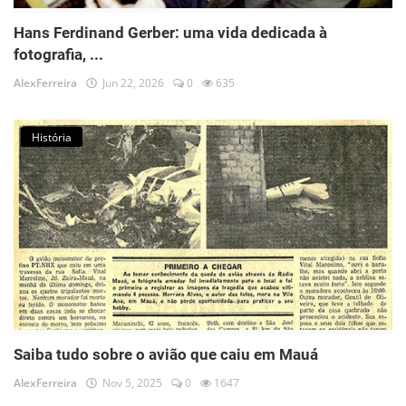
Hans Ferdinand Gerber: uma vida dedicada à
fotografia, ...
AlexFerreira
Jun 22, 2026
0
635
História
Saiba tudo sobre o avião que caiu em Mauá
AlexFerreira
Nov 5, 2025
0
1647