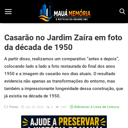
Casarão no Jardim Zaíra em foto
da década de 1950
Início
A partir disso, realizamos um comparativo “antes e depois”,
Dorama
colocando lado a lado a foto restaurada do final dos anos
Notícias
1950 e a imagem do casarão nos dias atuais. O resultado
evidencia não apenas as transformações do entorno, mas
Pop!
também a impressionante longevidade dessa construção, que
já existia na década de 1950.
História
Fotos
Adicionar à Lista de Leitura
Dez 28, 2025
0
1381
Geek
Esportes