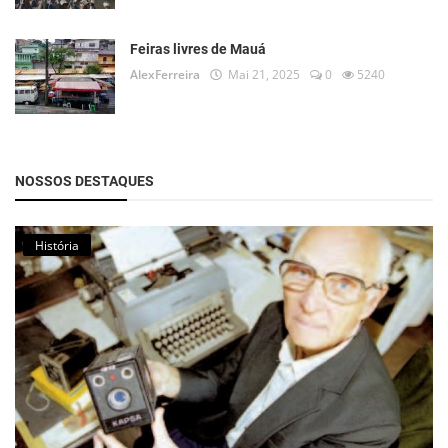
Feiras livres de Mauá
AlexFerreira
Mai 21, 2025
0
5240
NOSSOS DESTAQUES
História