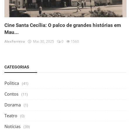
Cine Santa Cecília: O palco de grandes histórias em
Mau...
AlexFerreira
Mai 30, 2025
0
1560
CATEGORIAS
Política
(41)
Contos
(11)
Dorama
(1)
Teatro
(0)
Notícias
(39)