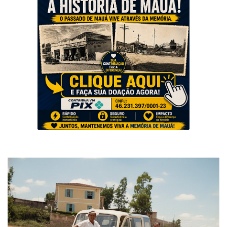
Musica
Fotos
Contato
Doe
Vídeos
Contribua
História da Família
Entrar
Registrar
Portuguese