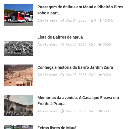
Passagem de ônibus em Mauá e Ribeirão Pires
sobe a part...
AlexFerreira
Dez 31, 2025
0
15456
Lista de Bairros de Mauá
AlexFerreira
Mai 25, 2025
0
9509
Conheça a história do bairro Jardim Zaira
AlexFerreira
Mai 28, 2025
0
9424
Memórias da avenida: A Casa que Ficava em
Frente à Praç...
AlexFerreira
Mai 30, 2025
0
5331
Feiras livres de Mauá