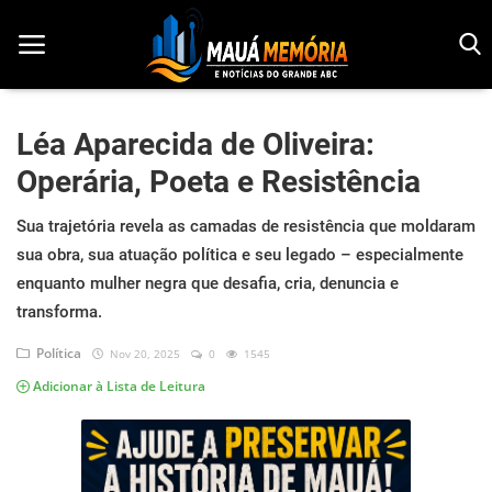
Léa Aparecida de Oliveira:
Operária, Poeta e Resistência
Início
Sua trajetória revela as camadas de resistência que moldaram
Dorama
sua obra, sua atuação política e seu legado – especialmente
Notícias
enquanto mulher negra que desafia, cria, denuncia e
transforma.
Pop!
Política
Nov 20, 2025
0
1545
História
Adicionar à Lista de Leitura
Geek
Esportes