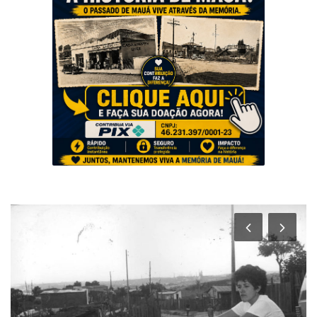
Musica
Fotos
Contato
Doe
Vídeos
Contribua
História da Família
Entrar
Registrar
Portuguese