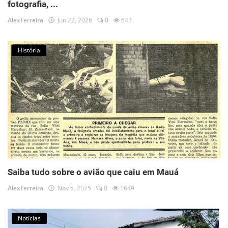
fotografia, ...
AlexFerreira
Jun 22, 2026
0
643
História
Saiba tudo sobre o avião que caiu em Mauá
AlexFerreira
Nov 5, 2025
0
1649
Notícias