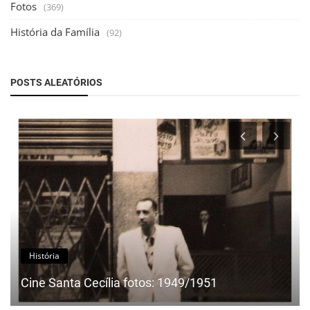
Fotos
(369)
História da Família
(92)
POSTS ALEATÓRIOS
História
A inauguração da Estação Pilar — o nascimento
do que mais tarde se tor...