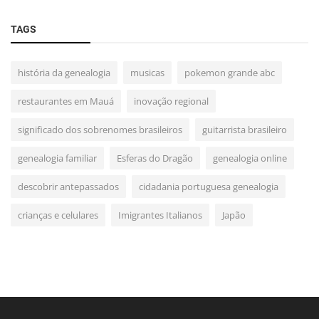
TAGS
história da genealogia
musicas
pokemon grande abc
restaurantes em Mauá
inovação regional
significado dos sobrenomes brasileiros
guitarrista brasileiro
genealogia familiar
Esferas do Dragão
genealogia online
descobrir antepassados
cidadania portuguesa genealogia
crianças e celulares
Imigrantes Italianos
Japão