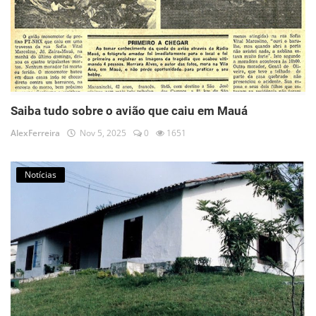
Saiba tudo sobre o avião que caiu em Mauá
AlexFerreira
Nov 5, 2025
0
1651
Notícias