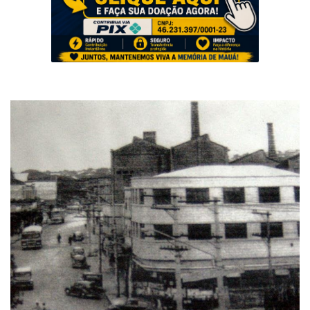
Musica
Fotos
Contato
Doe
Vídeos
Contribua
História da Família
Entrar
Registrar
Portuguese