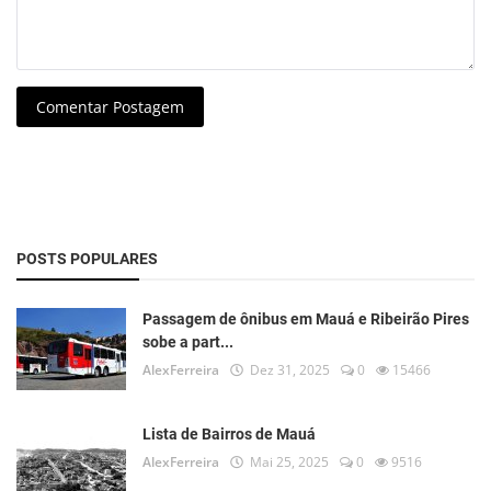
Comentar Postagem
POSTS POPULARES
Passagem de ônibus em Mauá e Ribeirão Pires
sobe a part...
AlexFerreira
Dez 31, 2025
0
15466
Lista de Bairros de Mauá
AlexFerreira
Mai 25, 2025
0
9516