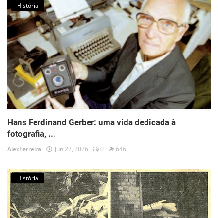
História
Hans Ferdinand Gerber: uma vida dedicada à
fotografia, ...
AlexFerreira
Jun 22, 2026
0
646
História