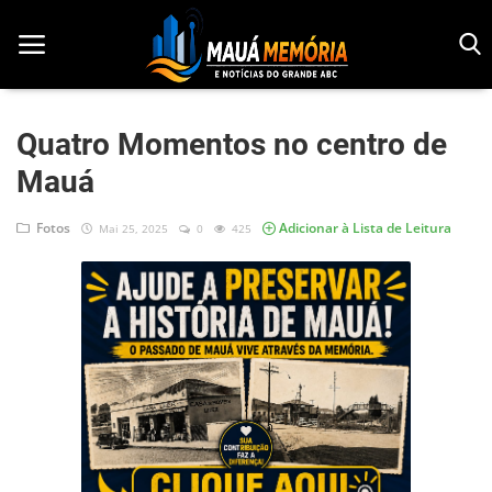
Quatro Momentos no centro de
Mauá
Início
Dorama
Fotos
Adicionar à Lista de Leitura
Mai 25, 2025
0
425
Notícias
Pop!
História
Geek
Esportes