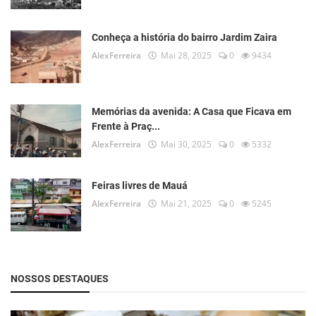
Conheça a história do bairro Jardim Zaira
AlexFerreira
Mai 28, 2025
0
9434
Memórias da avenida: A Casa que Ficava em
Frente à Praç...
AlexFerreira
Mai 30, 2025
0
5332
Feiras livres de Mauá
AlexFerreira
Mai 21, 2025
0
5245
NOSSOS DESTAQUES