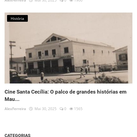
AlexFerreira
Mai 30, 2025
0
1900
História
Cine Santa Cecília: O palco de grandes histórias em
Mau...
AlexFerreira
Mai 30, 2025
0
1565
CATEGORIAS