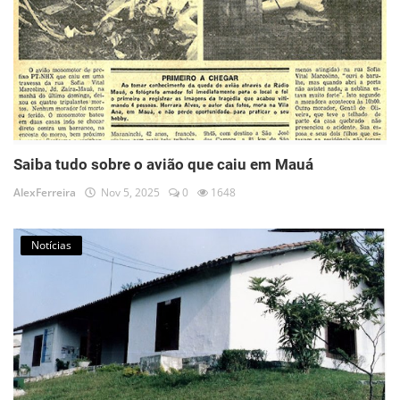
Saiba tudo sobre o avião que caiu em Mauá
AlexFerreira
Nov 5, 2025
0
1648
Notícias