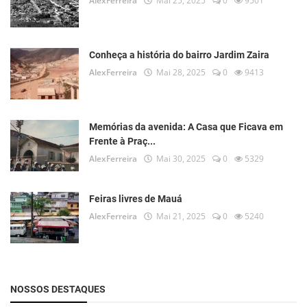
AlexFerreira
Mai 25, 2025
0
9501
Conheça a história do bairro Jardim Zaira
AlexFerreira
Mai 28, 2025
0
9413
Memórias da avenida: A Casa que Ficava em
Frente à Praç...
AlexFerreira
Mai 30, 2025
0
5329
Feiras livres de Mauá
AlexFerreira
Mai 21, 2025
0
5240
NOSSOS DESTAQUES