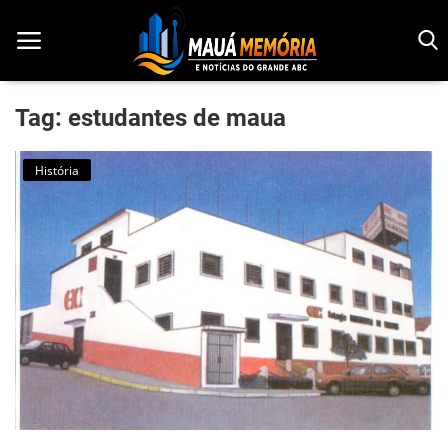
Tag: estudantes de maua
Início
História
Dorama
Notícias
Pop!
História
Geek
Esportes