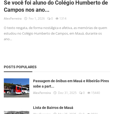
Se você foi aluno do Colégio Humberto de
Musica
Campos nos ano...
Fotos
AlexFerreira
Fev 1, 2026
0
1314
Contato
O texto resgata, de forma nostálgica e afetiva, as memórias de quem
estudou no Colégio Humberto de Campos, em Mauá, durante os
Doe
ano...
Vídeos
Contribua
POSTS POPULARES
História da Família
Entrar
Passagem de ônibus em Mauá e Ribeirão Pires
sobe a part...
Registrar
AlexFerreira
Dez 31, 2025
0
15440
Lista de Bairros de Mauá
Portuguese