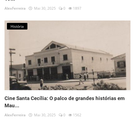
AlexFerreira
Mai 30, 2025
0
1897
História
Cine Santa Cecília: O palco de grandes histórias em
Mau...
AlexFerreira
Mai 30, 2025
0
1562