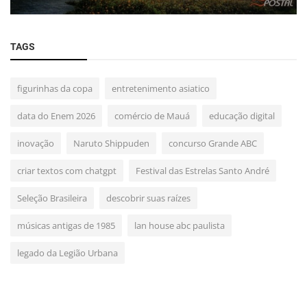
TAGS
figurinhas da copa
entretenimento asiatico
data do Enem 2026
comércio de Mauá
educação digital
inovação
Naruto Shippuden
concurso Grande ABC
criar textos com chatgpt
Festival das Estrelas Santo André
Seleção Brasileira
descobrir suas raízes
músicas antigas de 1985
lan house abc paulista
legado da Legião Urbana