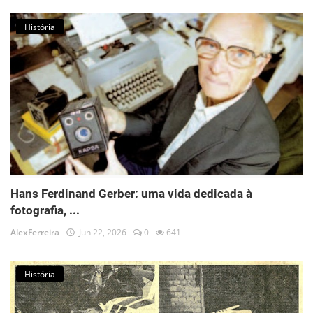
História
Hans Ferdinand Gerber: uma vida dedicada à
fotografia, ...
AlexFerreira
Jun 22, 2026
0
641
História