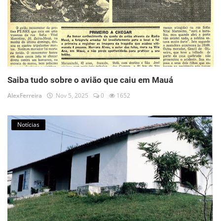
Saiba tudo sobre o avião que caiu em Mauá
AlexFerreira
Nov 5, 2025
0
1652
Notícias