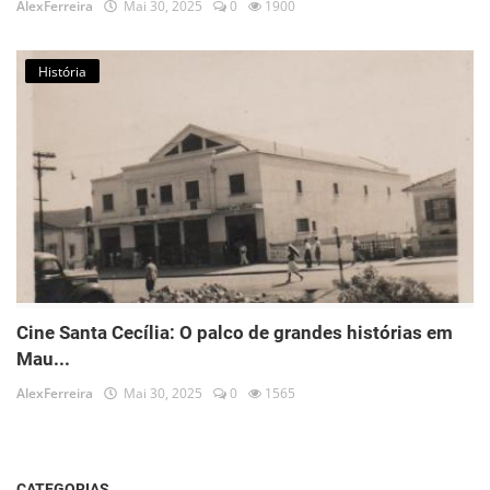
AlexFerreira
Mai 30, 2025
0
1900
História
Cine Santa Cecília: O palco de grandes histórias em
Mau...
AlexFerreira
Mai 30, 2025
0
1565
CATEGORIAS