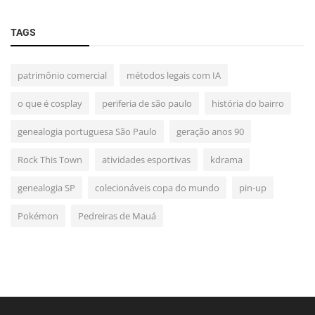
TAGS
patrimônio comercial
métodos legais com IA
o que é cosplay
periferia de são paulo
história do bairro
genealogia portuguesa São Paulo
geração anos 90
Rock This Town
atividades esportivas
kdrama
genealogia SP
colecionáveis copa do mundo
pin-up
Pokémon
Pedreiras de Mauá