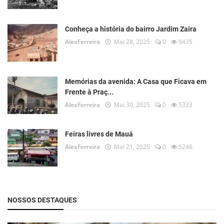
Conheça a história do bairro Jardim Zaira
AlexFerreira
Mai 28, 2025
0
9435
Memórias da avenida: A Casa que Ficava em
Frente à Praç...
AlexFerreira
Mai 30, 2025
0
5333
Feiras livres de Mauá
AlexFerreira
Mai 21, 2025
0
5246
NOSSOS DESTAQUES