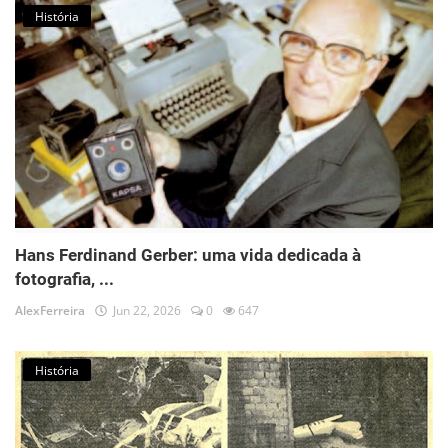
História
Hans Ferdinand Gerber: uma vida dedicada à
fotografia, ...
AlexFerreira
Jun 22, 2026
0
647
História