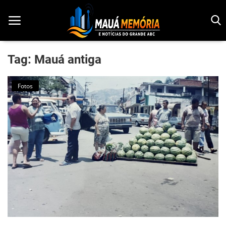
Tag: Mauá antiga
Início
Fotos
Dorama
Notícias
Pop!
História
Geek
Esportes