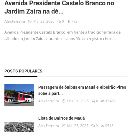
Avenida Presidente Castelo Branco no
Musica
Jardim Zaíra na dé...
Fotos
AlexFerreira
Mai 29, 2026
0
792
Contato
Avenida Presidente Castelo Branco, em frente à tradicional feira de
sábado no Jardim Zaíra, durante os anos 90. Um registro cheio ...
Doe
Vídeos
Contribua
POSTS POPULARES
História da Família
Passagem de ônibus em Mauá e Ribeirão Pires
sobe a part...
Entrar
AlexFerreira
Dez 31, 2025
0
15467
Registrar
Lista de Bairros de Mauá
AlexFerreira
Mai 25, 2025
0
9518
Portuguese