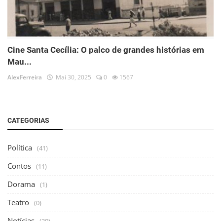
Cine Santa Cecília: O palco de grandes histórias em
Mau...
AlexFerreira
Mai 30, 2025
0
1567
CATEGORIAS
Política
(41)
Contos
(11)
Dorama
(1)
Teatro
(0)
Notícias