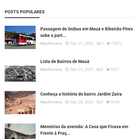
POSTS POPULARES
Passagem de ônibus em Mauá e Ribeirão Pires
sobe a part...
AlexFerreira
Dez 31, 2025
0
15472
Lista de Bairros de Mauá
AlexFerreira
Mai 25, 2025
0
9521
Conheça a história do bairro Jardim Zaira
AlexFerreira
Mai 28, 2025
0
9438
Memórias da avenida: A Casa que Ficava em
Frente à Praç...