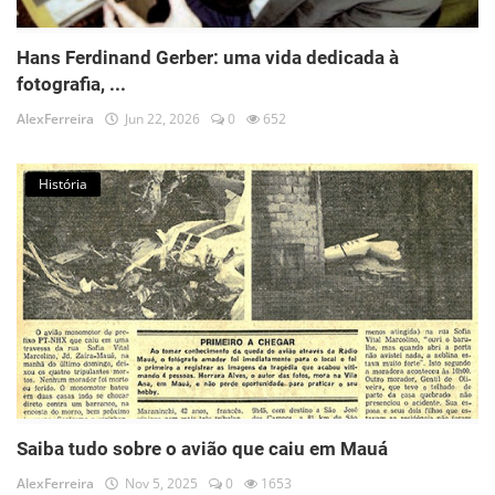
Hans Ferdinand Gerber: uma vida dedicada à
fotografia, ...
AlexFerreira
Jun 22, 2026
0
652
História
Saiba tudo sobre o avião que caiu em Mauá
AlexFerreira
Nov 5, 2025
0
1653