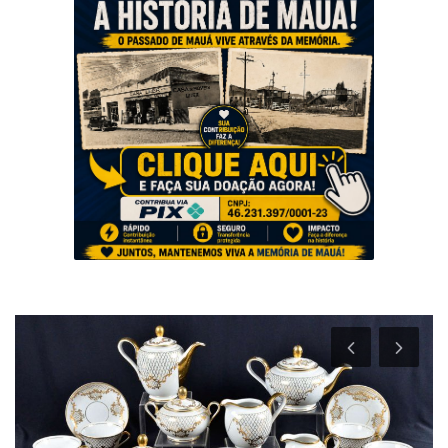
Musica
Fotos
Contato
Doe
Vídeos
Contribua
História da Família
Entrar
Registrar
Portuguese