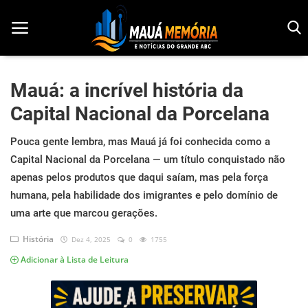
Mauá: a incrível história da
Capital Nacional da Porcelana
Início
Pouca gente lembra, mas Mauá já foi conhecida como a
Dorama
Capital Nacional da Porcelana — um título conquistado não
Notícias
apenas pelos produtos que daqui saíam, mas pela força
humana, pela habilidade dos imigrantes e pelo domínio de
Pop!
uma arte que marcou gerações.
História
História
Dez 4, 2025
0
1755
Adicionar à Lista de Leitura
Geek
Esportes