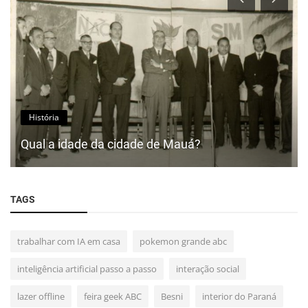
História
Qual a idade da cidade de Mauá?
TAGS
trabalhar com IA em casa
pokemon grande abc
inteligência artificial passo a passo
interação social
lazer offline
feira geek ABC
Besni
interior do Paraná