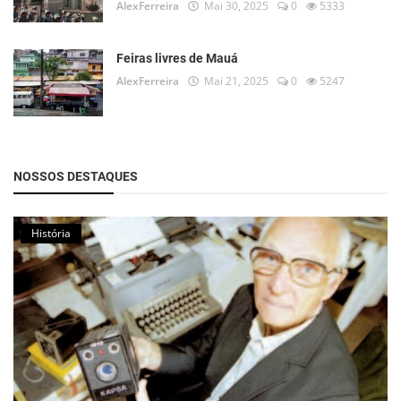
AlexFerreira
Mai 30, 2025
0
5333
Feiras livres de Mauá
AlexFerreira
Mai 21, 2025
0
5247
NOSSOS DESTAQUES
História