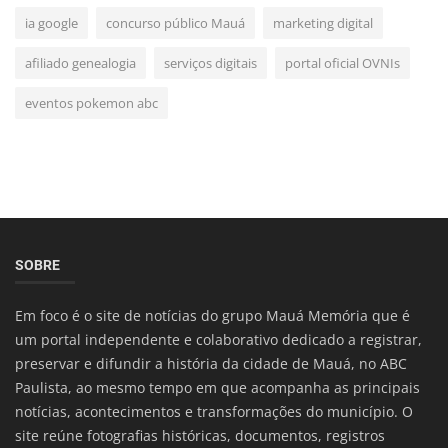
ia google
concurso público Mauá
marketing digital
afiliado genealogia
serviços digitais
portal oficial OVNIs
eventos pokemon abc
SOBRE
Em foco é o site de notícias do grupo Mauá Memória que é
um portal independente e colaborativo dedicado a registrar,
preservar e difundir a história da cidade de Mauá, no ABC
Paulista, ao mesmo tempo em que acompanha as principais
notícias, acontecimentos e transformações do município. O
site reúne fotografias históricas, documentos, registros