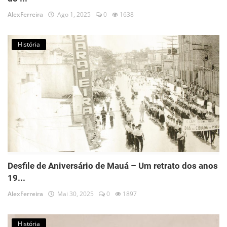
AlexFerreira
Ago 1, 2025
0
1638
História
Desfile de Aniversário de Mauá – Um retrato dos anos
19...
AlexFerreira
Mai 30, 2025
0
1897
História