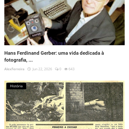
Hans Ferdinand Gerber: uma vida dedicada à
fotografia, ...
AlexFerreira
Jun 22, 2026
0
643
História