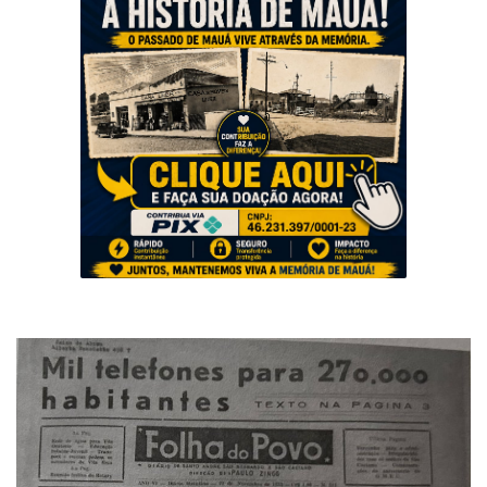
Musica
Fotos
Contato
Doe
Vídeos
Contribua
História da Família
Entrar
Registrar
Portuguese