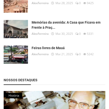
AlexFerreira
Mai 28, 2025
0
9425
Memórias da avenida: A Casa que Ficava em
Frente à Praç...
AlexFerreira
Mai 30, 2025
0
5331
Feiras livres de Mauá
AlexFerreira
Mai 21, 2025
0
5242
NOSSOS DESTAQUES
História