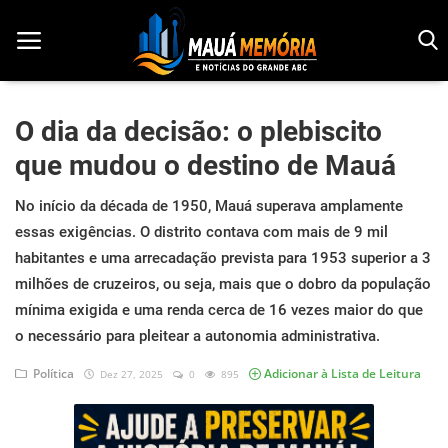
O dia da decisão: o plebiscito
que mudou o destino de Mauá
Início
No início da década de 1950, Mauá superava amplamente
Dorama
essas exigências. O distrito contava com mais de 9 mil
Notícias
habitantes e uma arrecadação prevista para 1953 superior a 3
milhões de cruzeiros, ou seja, mais que o dobro da população
Pop!
mínima exigida e uma renda cerca de 16 vezes maior do que
o necessário para pleitear a autonomia administrativa.
História
Política
Adicionar à Lista de Leitura
Dez 27, 2025
0
895
Geek
Esportes