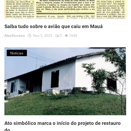
Saiba tudo sobre o avião que caiu em Mauá
AlexFerreira
Nov 5, 2025
0
1649
Notícias
Ato simbólico marca o início do projeto de restauro
do ...