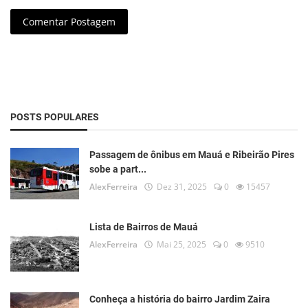
Comentar Postagem
POSTS POPULARES
Passagem de ônibus em Mauá e Ribeirão Pires
sobe a part...
AlexFerreira
Dez 31, 2025
0
15457
Lista de Bairros de Mauá
AlexFerreira
Mai 25, 2025
0
9510
Conheça a história do bairro Jardim Zaira