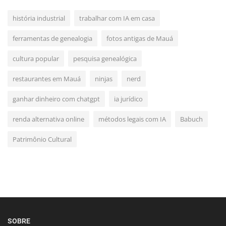
história industrial
trabalhar com IA em casa
ferramentas de genealogia
fotos antigas de Mauá
cultura popular
pesquisa genealógica
restaurantes em Mauá
ninjas
nerd
ganhar dinheiro com chatgpt
ia jurídico
renda alternativa online
métodos legais com IA
Babuch
Patrimônio Cultural
SOBRE