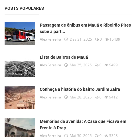
POSTS POPULARES
Passagem de ônibus em Mauá e Ribeirão Pires
sobe a part...
AlexFerreira
Dez 31, 2025
0
15439
Lista de Bairros de Mauá
AlexFerreira
Mai 25, 2025
0
9499
Conheça a história do bairro Jardim Zaira
AlexFerreira
Mai 28, 2025
0
9412
Memórias da avenida: A Casa que Ficava em
Frente à Praç...
AlexFerreira
Mai 30, 2025
0
5328