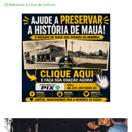
Adicionar à Lista de Leitura
Musica
Fotos
Contato
Doe
Vídeos
Contribua
História da Família
Entrar
Registrar
Portuguese