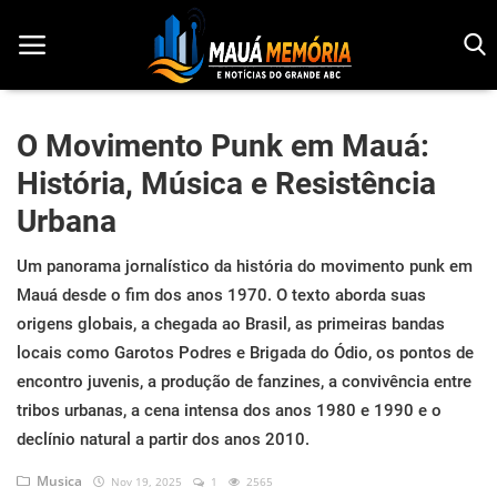
O Movimento Punk em Mauá:
História, Música e Resistência
Início
Urbana
Dorama
Um panorama jornalístico da história do movimento punk em
Notícias
Mauá desde o fim dos anos 1970. O texto aborda suas
origens globais, a chegada ao Brasil, as primeiras bandas
Pop!
locais como Garotos Podres e Brigada do Ódio, os pontos de
História
encontro juvenis, a produção de fanzines, a convivência entre
tribos urbanas, a cena intensa dos anos 1980 e 1990 e o
Geek
declínio natural a partir dos anos 2010.
Esportes
Musica
Nov 19, 2025
1
2565