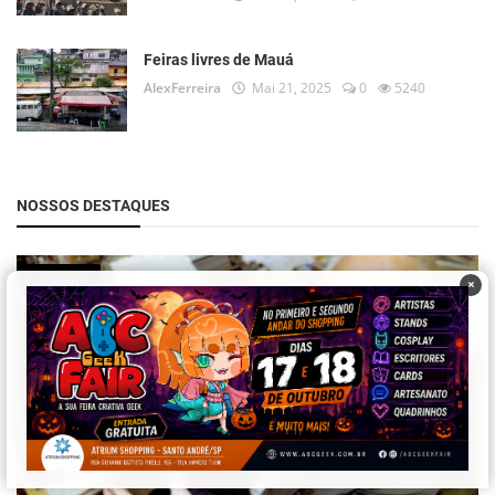
Feiras livres de Mauá
AlexFerreira
Mai 21, 2025
0
5240
NOSSOS DESTAQUES
História
×