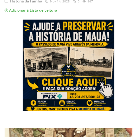
História da Família
Nov 14, 2025
0
867
Musica
Adicionar à Lista de Leitura
Fotos
Contato
Doe
Vídeos
Contribua
História da Família
Entrar
Registrar
Portuguese