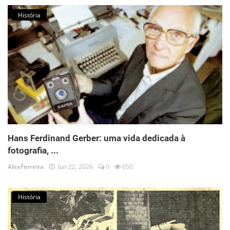
História
Hans Ferdinand Gerber: uma vida dedicada à
fotografia, ...
AlexFerreira
Jun 22, 2026
0
650
História