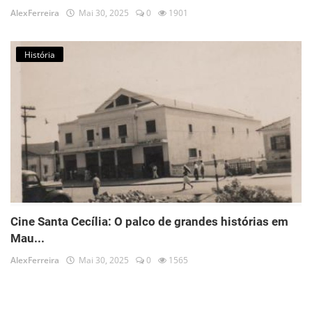
AlexFerreira
Mai 30, 2025
0
1901
História
Cine Santa Cecília: O palco de grandes histórias em
Mau...
AlexFerreira
Mai 30, 2025
0
1565