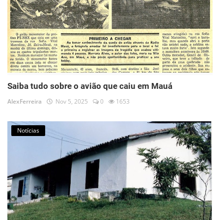
Saiba tudo sobre o avião que caiu em Mauá
AlexFerreira
Nov 5, 2025
0
1653
Notícias