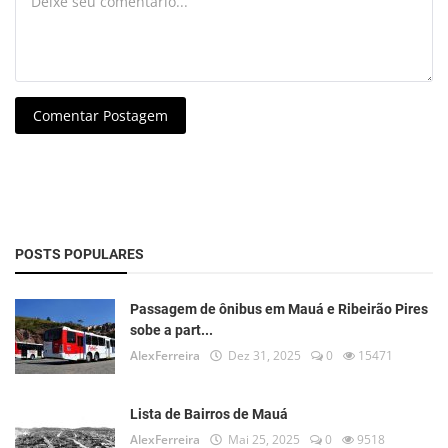
Comentar Postagem
POSTS POPULARES
Passagem de ônibus em Mauá e Ribeirão Pires
sobe a part...
AlexFerreira
Dez 31, 2025
0
15471
Lista de Bairros de Mauá
AlexFerreira
Mai 25, 2025
0
9518