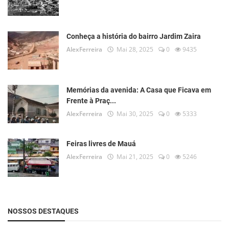
Conheça a história do bairro Jardim Zaira
AlexFerreira
Mai 28, 2025
0
9435
Memórias da avenida: A Casa que Ficava em
Frente à Praç...
AlexFerreira
Mai 30, 2025
0
5333
Feiras livres de Mauá
AlexFerreira
Mai 21, 2025
0
5246
NOSSOS DESTAQUES