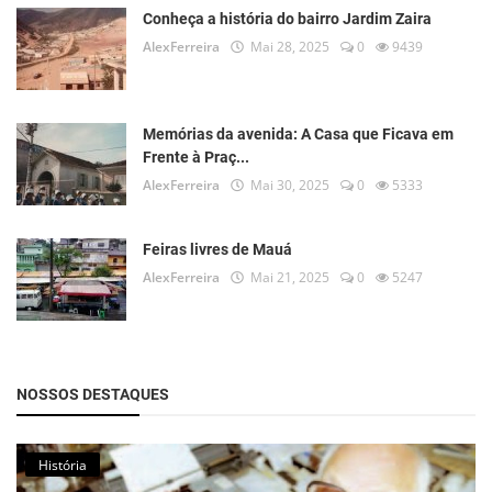
Conheça a história do bairro Jardim Zaira
AlexFerreira
Mai 28, 2025
0
9439
Memórias da avenida: A Casa que Ficava em
Frente à Praç...
AlexFerreira
Mai 30, 2025
0
5333
Feiras livres de Mauá
AlexFerreira
Mai 21, 2025
0
5247
NOSSOS DESTAQUES
História