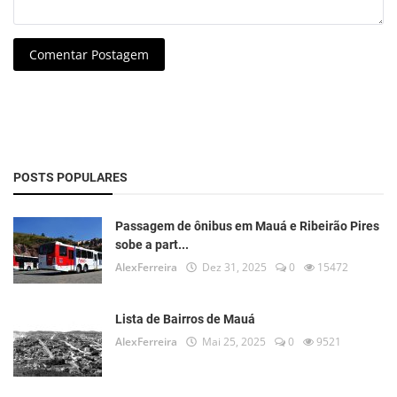
Comentar Postagem
POSTS POPULARES
Passagem de ônibus em Mauá e Ribeirão Pires
sobe a part...
AlexFerreira
Dez 31, 2025
0
15472
Lista de Bairros de Mauá
AlexFerreira
Mai 25, 2025
0
9521