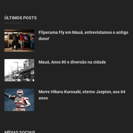
ÚLTIMOS POSTS
Fliperama Fly em Mauá, entrevistamos o antigo
dono!
Mauá, Anos 80 e diversão na cidade
Morre Hikaru Kurosaki, eterno Jaspion, aos 64
anos
MÍDIAS SOCIAIS