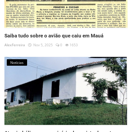
Saiba tudo sobre o avião que caiu em Mauá
AlexFerreira
Nov 5, 2025
0
1653
Notícias