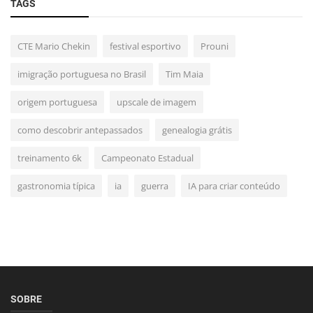
TAGS
CTE Mario Chekin
festival esportivo
Prouni
imigração portuguesa no Brasil
Tim Maia
origem portuguesa
upscale de imagem
como descobrir antepassados
genealogia grátis
treinamento 6k
Campeonato Estadual
gastronomia típica
ia
guerra
IA para criar conteúdo
SOBRE