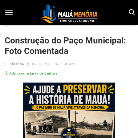
Construção do Paço Municipal:
Foto Comentada
Início
Dorama
História
Mai 21, 2025
0
423
Adicionar à Lista de Leitura
Notícias
Pop!
História
Geek
Esportes