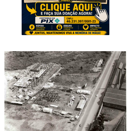
Musica
Fotos
Contato
Doe
Vídeos
Contribua
História da Família
Entrar
Registrar
Portuguese