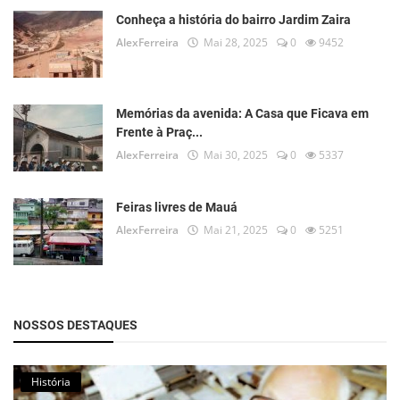
Conheça a história do bairro Jardim Zaira
AlexFerreira
Mai 28, 2025
0
9452
Memórias da avenida: A Casa que Ficava em
Frente à Praç...
AlexFerreira
Mai 30, 2025
0
5337
Feiras livres de Mauá
AlexFerreira
Mai 21, 2025
0
5251
NOSSOS DESTAQUES
História