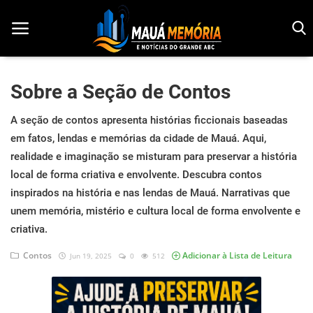
Sobre a Seção de Contos
Início
A seção de contos apresenta histórias ficcionais baseadas
em fatos, lendas e memórias da cidade de Mauá. Aqui,
Dorama
realidade e imaginação se misturam para preservar a história
local de forma criativa e envolvente. Descubra contos
Notícias
inspirados na história e nas lendas de Mauá. Narrativas que
Pop!
unem memória, mistério e cultura local de forma envolvente e
criativa.
História
Contos
Adicionar à Lista de Leitura
Jun 19, 2025
0
512
Geek
Esportes