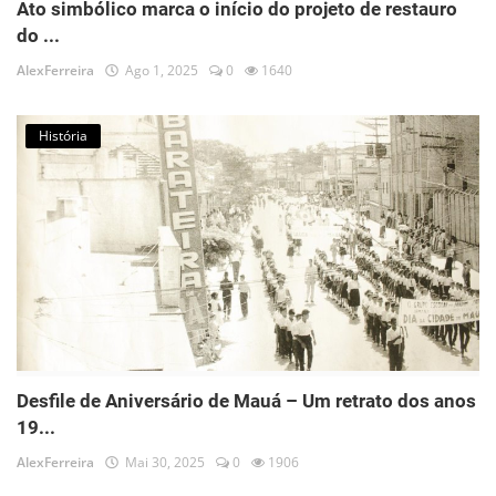
Ato simbólico marca o início do projeto de restauro
do ...
AlexFerreira
Ago 1, 2025
0
1640
História
Desfile de Aniversário de Mauá – Um retrato dos anos
19...
AlexFerreira
Mai 30, 2025
0
1906