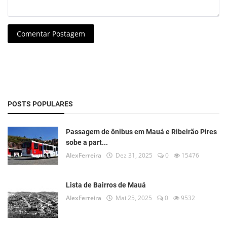
Comentar Postagem
POSTS POPULARES
Passagem de ônibus em Mauá e Ribeirão Pires
sobe a part...
AlexFerreira
Dez 31, 2025
0
15476
Lista de Bairros de Mauá
AlexFerreira
Mai 25, 2025
0
9532