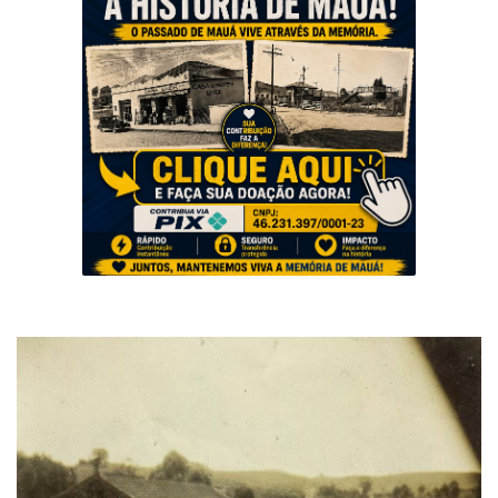
Musica
Fotos
Contato
Doe
Vídeos
Contribua
História da Família
Entrar
Registrar
Portuguese