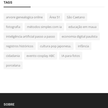
TAGS
arvore genealogica online
Área 51
São Caetano
fotografia
métodos simples com ia
educação em maua
inteligência artificial passo a passo
economia digital paulista
registros históricos
cultura pop japonesa.
infância
cidadania
evento cosplay ABC
IA para fotos
porcelana
SOBRE