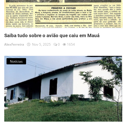
Saiba tudo sobre o avião que caiu em Mauá
AlexFerreira
Nov 5, 2025
0
1654
Notícias