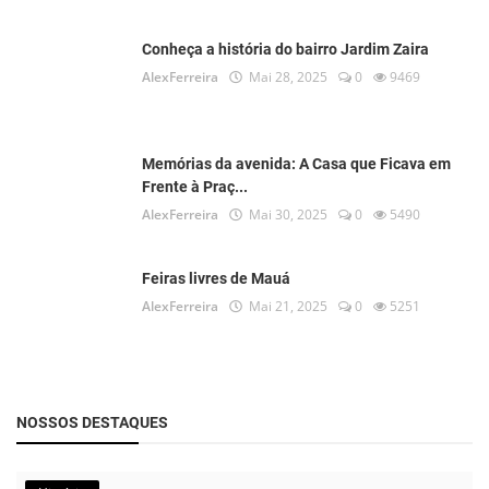
Conheça a história do bairro Jardim Zaira
AlexFerreira
Mai 28, 2025
0
9469
Memórias da avenida: A Casa que Ficava em
Frente à Praç...
AlexFerreira
Mai 30, 2025
0
5490
Feiras livres de Mauá
AlexFerreira
Mai 21, 2025
0
5251
NOSSOS DESTAQUES