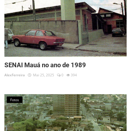
SENAI Mauá no ano de 1989
AlexFerreira
Mai 25, 2025
0
394
Fotos