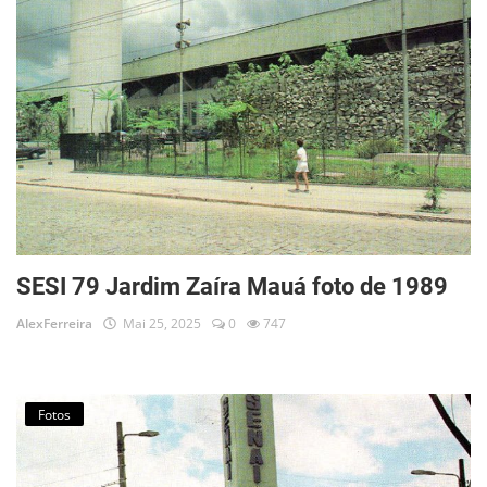
Musica
Fotos
Contato
Doe
Vídeos
Contribua
SESI 79 Jardim Zaíra Mauá foto de 1989
História da Família
AlexFerreira
Mai 25, 2025
0
747
Entrar
Registrar
Fotos
Portuguese