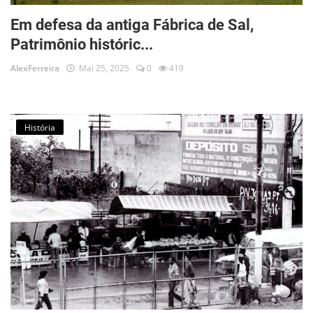
Em defesa da antiga Fábrica de Sal,
Patrimônio históric...
AlexFerreira
Mai 25, 2025
0
419
História