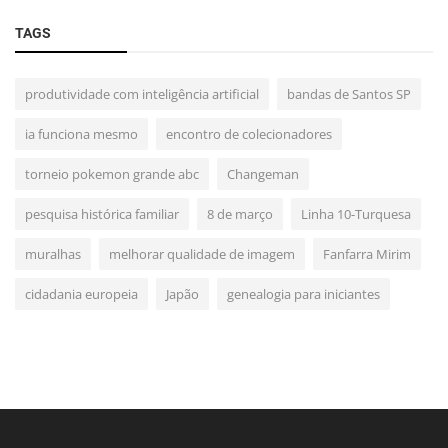
TAGS
produtividade com inteligência artificial
bandas de Santos SP
ia funciona mesmo
encontro de colecionadores
torneio pokemon grande abc
Changeman
pesquisa histórica familiar
8 de março
Linha 10-Turquesa
muralhas
melhorar qualidade de imagem
Fanfarra Mirim
cidadania europeia
Japão
genealogia para iniciantes