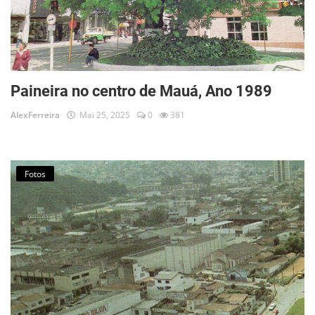
Paineira no centro de Mauá, Ano 1989
AlexFerreira
Mai 25, 2025
0
381
Fotos