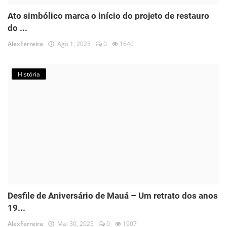
Ato simbólico marca o início do projeto de restauro
do ...
AlexFerreira
Ago 1, 2025
0
1640
História
Desfile de Aniversário de Mauá – Um retrato dos anos
19...
AlexFerreira
Mai 30, 2025
0
1907