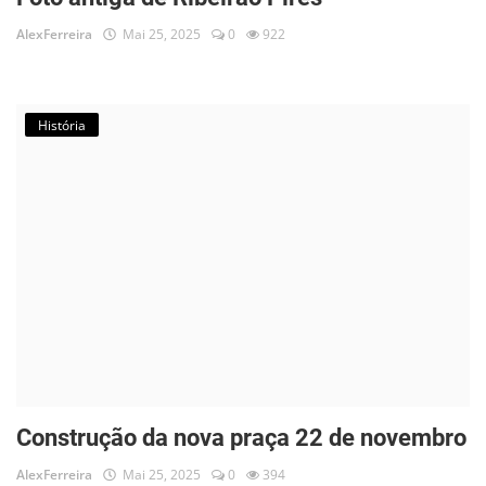
AlexFerreira
Mai 25, 2025
0
922
História
Construção da nova praça 22 de novembro
AlexFerreira
Mai 25, 2025
0
394