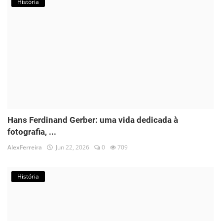
História
Hans Ferdinand Gerber: uma vida dedicada à
fotografia, ...
AlexFerreira
Jun 22, 2026
0
709
História