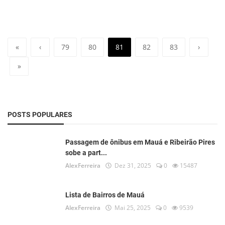
«
‹
79
80
81
82
83
›
»
POSTS POPULARES
Passagem de ônibus em Mauá e Ribeirão Pires
sobe a part...
AlexFerreira
Dez 31, 2025
0
15487
Lista de Bairros de Mauá
AlexFerreira
Mai 25, 2025
0
9539